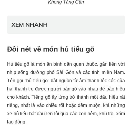
Không Tăng Cân
XEM NHANH
Đôi nét về món hủ tiếu gõ
Hủ tiếu gõ là món ăn bình dân quen thuộc, gắn liền với
nhịp sống đường phố Sài Gòn và các tỉnh miền Nam.
Tên gọi “hủ tiếu gõ” bắt nguồn từ âm thanh lóc cóc của
hai thanh tre được người bán gõ vào nhau để báo hiệu
cho khách. Tiếng gõ ấy từng trở thành một dấu hiệu rất
riêng, nhất là vào chiều tối hoặc đêm muộn, khi những
xe hủ tiếu bắt đầu len lỏi qua các con hẻm, khu trọ, xóm
lao động.