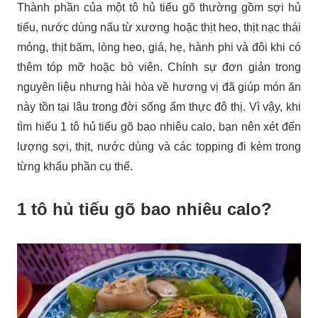
Thành phần của một tô hủ tiếu gõ thường gồm sợi hủ
tiếu, nước dùng nấu từ xương hoặc thịt heo, thịt nạc thái
mỏng, thịt băm, lòng heo, giá, hẹ, hành phi và đôi khi có
thêm tóp mỡ hoặc bò viên. Chính sự đơn giản trong
nguyên liệu nhưng hài hòa về hương vị đã giúp món ăn
này tồn tại lâu trong đời sống ẩm thực đô thị. Vì vậy, khi
tìm hiểu 1 tô hủ tiếu gõ bao nhiêu calo, bạn nên xét đến
lượng sợi, thịt, nước dùng và các topping đi kèm trong
từng khẩu phần cụ thể.
1 tô hủ tiếu gõ bao nhiêu calo?