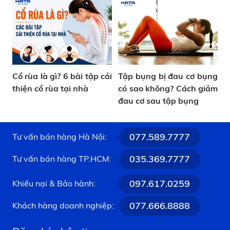
Cổ rùa là gì? 6 bài tập cải
Tập bụng bị đau cơ bụng
thiện cổ rùa tại nhà
có sao không? Cách giảm
đau cơ sau tập bụng
077.589.7777
Tư vấn bán hàng Hà Nội:
035.369.7777
Tư vấn bán hàng TP.HCM:
097.617.0259
Khiếu nại & Bảo hành:
077.666.8888
Khách hàng doanh nghiệp: