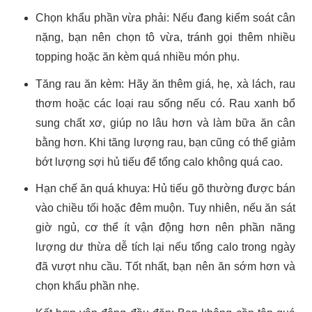
Chọn khẩu phần vừa phải: Nếu đang kiểm soát cân
nặng, bạn nên chọn tô vừa, tránh gọi thêm nhiều
topping hoặc ăn kèm quá nhiều món phụ.
Tăng rau ăn kèm: Hãy ăn thêm giá, hẹ, xà lách, rau
thơm hoặc các loại rau sống nếu có. Rau xanh bổ
sung chất xơ, giúp no lâu hơn và làm bữa ăn cân
bằng hơn. Khi tăng lượng rau, bạn cũng có thể giảm
bớt lượng sợi hủ tiếu để tổng calo không quá cao.
Hạn chế ăn quá khuya: Hủ tiếu gõ thường được bán
vào chiều tối hoặc đêm muộn. Tuy nhiên, nếu ăn sát
giờ ngủ, cơ thể ít vận động hơn nên phần năng
lượng dư thừa dễ tích lại nếu tổng calo trong ngày
đã vượt nhu cầu. Tốt nhất, bạn nên ăn sớm hơn và
chọn khẩu phần nhẹ.