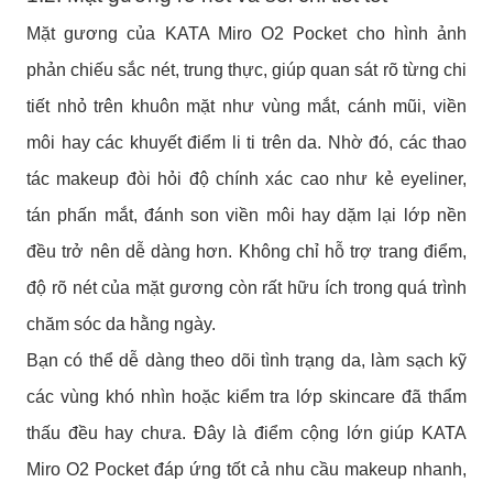
Mặt gương của KATA Miro O2 Pocket cho hình ảnh
phản chiếu sắc nét, trung thực, giúp quan sát rõ từng chi
tiết nhỏ trên khuôn mặt như vùng mắt, cánh mũi, viền
môi hay các khuyết điểm li ti trên da. Nhờ đó, các thao
tác makeup đòi hỏi độ chính xác cao như kẻ eyeliner,
tán phấn mắt, đánh son viền môi hay dặm lại lớp nền
đều trở nên dễ dàng hơn.
Không chỉ hỗ trợ trang điểm,
độ rõ nét của mặt gương còn rất hữu ích trong quá trình
chăm sóc da hằng ngày.
Bạn có thể dễ dàng theo dõi tình trạng da, làm sạch kỹ
các vùng khó nhìn hoặc kiểm tra lớp skincare đã thẩm
thấu đều hay chưa. Đây là điểm cộng lớn giúp KATA
Miro O2 Pocket đáp ứng tốt cả nhu cầu makeup nhanh,