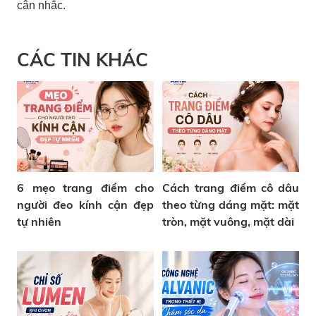
cân nhắc.
CÁC TIN KHÁC
6 mẹo trang điểm cho
Cách trang điểm cô dâu
người đeo kính cận đẹp
theo từng dáng mặt: mặt
tự nhiên
tròn, mặt vuông, mặt dài