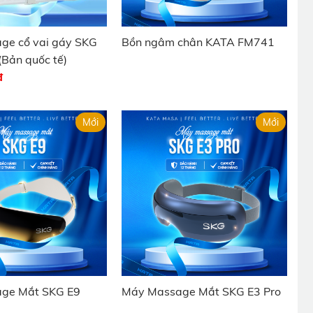
ge cổ vai gáy SKG
Bồn ngâm chân KATA FM741
(Bản quốc tế)
đ
Mới
Mới
ge Mắt SKG E9
Máy Massage Mắt SKG E3 Pro