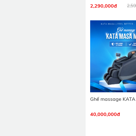
2,290,000
đ
2,5
Ghế massage KATA
40,000,000
đ