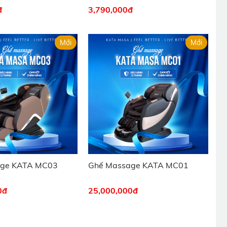
đ
3,790,000
đ
Mới
Mới
age KATA MC03
Ghế Massage KATA MC01
0
đ
25,000,000
đ