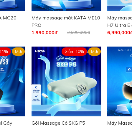
A MG20
Máy massage mắt KATA ME10
Máy massa
PRO
H7 Ultra E 
1,990,000
đ
2,590,000đ
6,990,000
 11%
Mới
Giảm 10%
Mới
i Gáy
Gối Massage Cổ SKG P5
Máy Massa