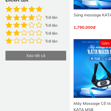
ĐÁNH GIÁ
Súng massage KAT
Trở lên
Trở lên
1,790,000
đ
Trở lên
Trở lên
Giảm
Xóa tất cả
Máy Massage Cổ Va
KATA MS8