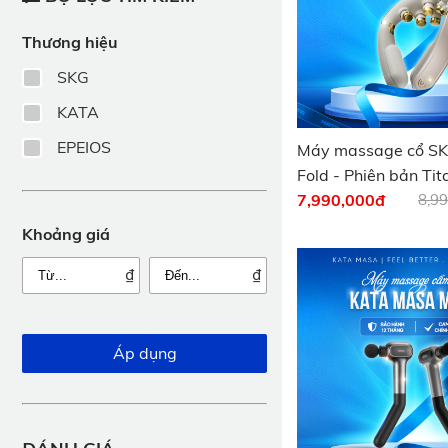
Thương hiệu
SKG
KATA
EPEIOS
Máy massage cổ SK
Fold - Phiên bản Ti
hệ 2) - Tặng súng M
7,990,000
đ
8,9
Khoảng giá
₫
₫
Áp dụng