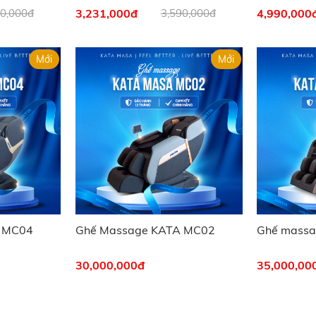
90,000đ
3,231,000
đ
3,590,000đ
4,990,000
Mới
Mới
 MC04
Ghế Massage KATA MC02
Ghế mass
30,000,000
đ
35,000,00