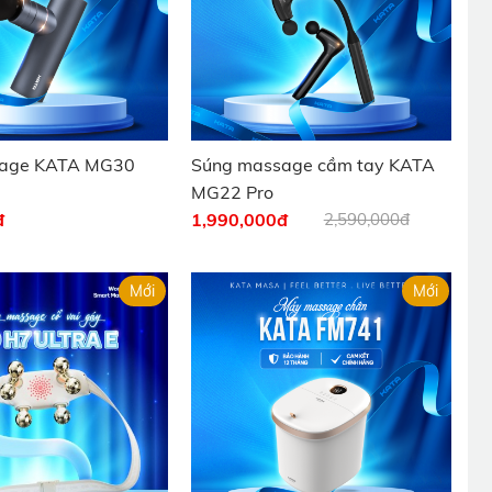
sage KATA MG30
Súng massage cầm tay KATA
MG22 Pro
đ
1,990,000
đ
2,590,000đ
Mới
Mới