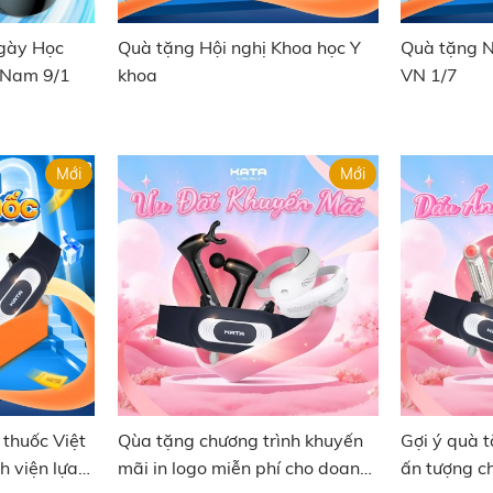
gày Học
Quà tặng Hội nghị Khoa học Y
Quà tặng N
t Nam 9/1
khoa
VN 1/7
Mới
Mới
thuốc Việt
Qùa tặng chương trình khuyến
​​​​​​​Gợi ý 
 viện lựa
mãi in logo miễn phí cho doanh
ấn tượng c