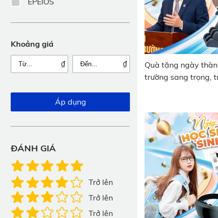
EPEIOS
Khoảng giá
₫
₫
Quà tặng ngày thàn
trường sang trọng, t
nghĩa
Áp dụng
ĐÁNH GIÁ
Trở lên
Trở lên
Trở lên