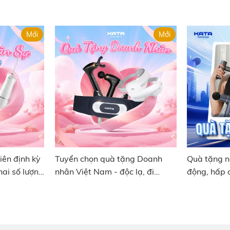
nghiệp
Mới
Mới
iên định kỳ
Tuyển chọn quà tặng Doanh
Quà tặng n
khai số lượng
nhân Việt Nam - độc lạ, đi
động, hấp 
ngược số đông