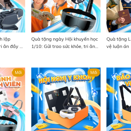
h lập
Quà tặng ngày Hội khuyến học
Quà tặng L
ri ân đầy ý
1/10: Gửi trao sức khỏe, tri ân
vệ luận án
tâm huyết
Mới
Mới