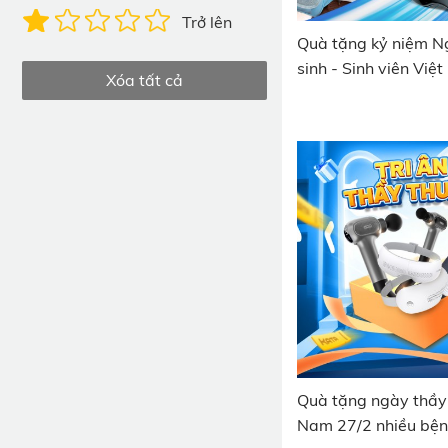
Trở lên
Quà tặng kỷ niệm N
sinh - Sinh viên Việ
Xóa tất cả
Quà tặng ngày thầy 
Nam 27/2 nhiều bệnh