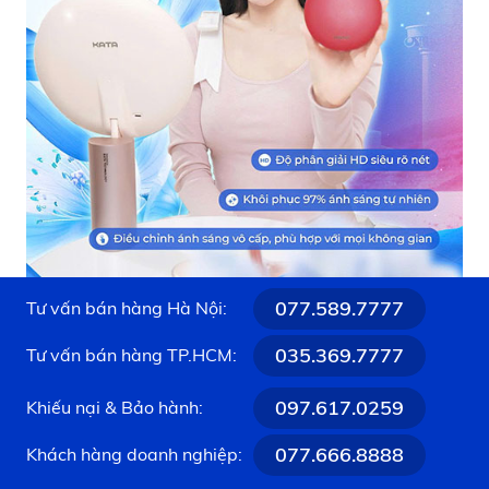
077.589.7777
Tư vấn bán hàng Hà Nội:
035.369.7777
Tư vấn bán hàng TP.HCM:
097.617.0259
Khiếu nại & Bảo hành:
077.666.8888
Khách hàng doanh nghiệp: