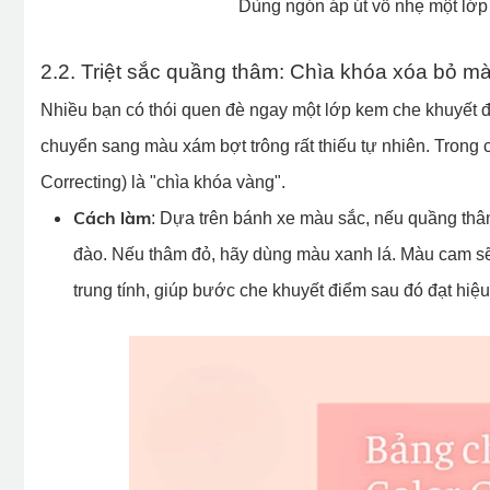
Dùng ngón áp út vỗ nhẹ một lớ
2.2. Triệt sắc quầng thâm: Chìa khóa xóa bỏ mà
Nhiều bạn có thói quen đè ngay một lớp kem che khuyết đ
chuyển sang màu xám bợt trông rất thiếu tự nhiên. Trong 
Correcting) là "chìa khóa vàng".
Cách làm
: Dựa trên bánh xe màu sắc, nếu quầng thâ
đào. Nếu thâm đỏ, hãy dùng màu xanh lá. Màu cam sẽ 
trung tính, giúp bước che khuyết điểm sau đó đạt hi