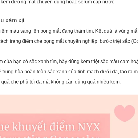
p kem dưỡng mắt chuyên dụng hoặc serum cấp nước
u xám xịt
iểm màu sáng lên bọng mắt đang thâm tím. Kết quả là vùng mắt
cách trang điểm che bọng mắt chuyên nghiệp, bước triệt sắc (C
m của bạn có sắc xanh tím, hãy dùng kem triệt sắc màu cam ho
trung hòa hoàn toàn sắc xanh của tĩnh mạch dưới da, tạo ra m
ệu quả che phủ tối đa mà không cần dùng quá nhiều kem.