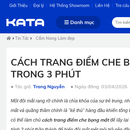
Giới Thiệu
Đại lý
Hệ Thống Showroom
Liên Hệ
Tra cứu
Danh mục
Tin Tức
Cẩm Nang Làm đẹp
CÁCH TRANG ĐIỂM CHE 
TRONG 3 PHÚT
●
Tác giả:
Trang Nguyễn
●
Ngày đăng: 03/04/2026
Một đôi mắt rạng rỡ chính là chìa khóa của sự trẻ trung
mắt và quầng thâm chính là "kẻ thù" hàng đầu khiến tổng t
cách trang điểm che bọng mắt
có thể làm chủ
để lấy lại
trình 3 phút thần thánh để biến đôi mắt mệt mỏi trở nên đầ