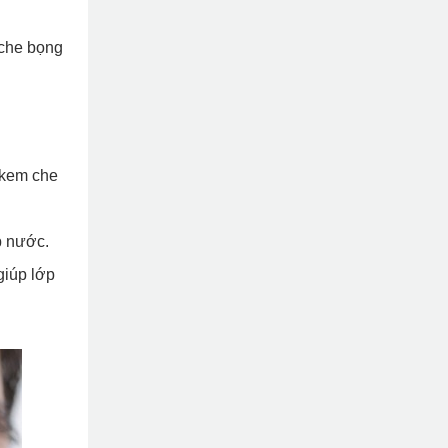
 che bọng
 kem che
p nước.
giúp lớp