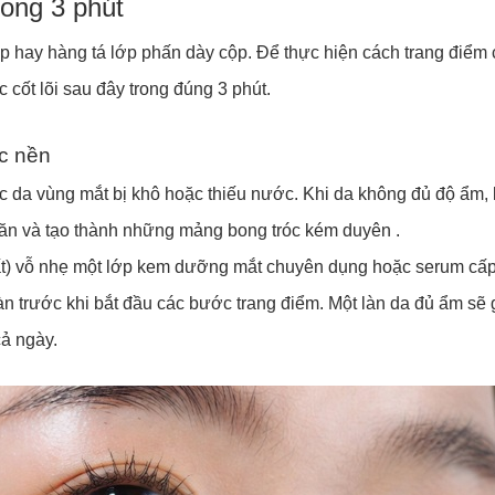
rong 3 phút
 hay hàng tá lớp phấn dày cộp. Để thực hiện cách trang điểm
 cốt lõi sau đây trong đúng 3 phút.
c nền
ệc da vùng mắt bị khô hoặc thiếu nước. Khi da không đủ độ ẩm,
ăn và tạo thành những mảng bong tróc kém duyên .
hất) vỗ nhẹ một lớp kem dưỡng mắt chuyên dụng hoặc serum cấ
n trước khi bắt đầu các bước trang điểm. Một làn da đủ ẩm sẽ 
cả ngày.