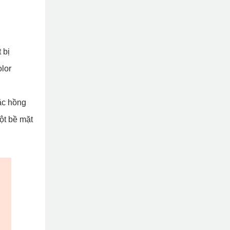
 bị
olor
ặc hồng
ột bề mặt