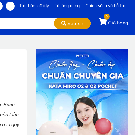
Trở thành đại lý
Tải ứng dụng
Chính sách và hỗ trợ
0
Giỏ hàng
Search
o. Bọng
hoàn toàn
ẫn bạn quy