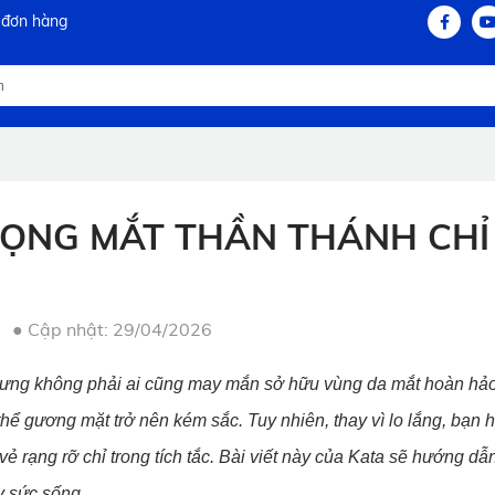
 đơn hàng
BỌNG MẮT THẦN THÁNH CHỈ
●
Cập nhật: 29/04/2026
, nhưng không phải ai cũng may mắn sở hữu vùng da mắt hoàn hả
hể gương mặt trở nên kém sắc. Tuy nhiên, thay vì lo lắng, bạn 
 vẻ rạng rỡ chỉ trong tích tắc. Bài viết này của Kata sẽ hướng d
y sức sống.