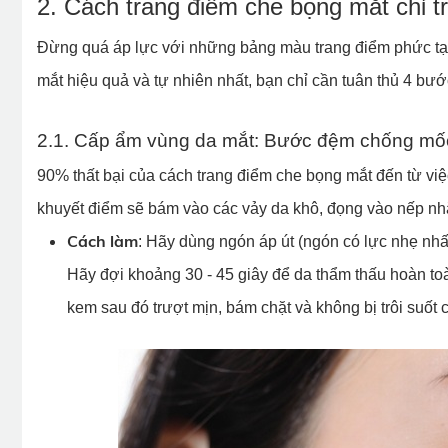
2. Cách trang điểm che bọng mắt chỉ t
Đừng quá áp lực với những bảng màu trang điểm phức tạp
mắt hiệu quả và tự nhiên nhất, bạn chỉ cần tuân thủ 4 bước
2.1. Cấp ẩm vùng da mắt: Bước đệm chống mố
90% thất bại của cách trang điểm che bọng mắt đến từ vi
khuyết điểm sẽ bám vào các vảy da khô, đọng vào nếp nh
Cách làm
: Hãy dùng ngón áp út (ngón có lực nhẹ n
Hãy đợi khoảng 30 - 45 giây để da thẩm thấu hoàn toà
kem sau đó trượt mịn, bám chặt và không bị trôi suốt 