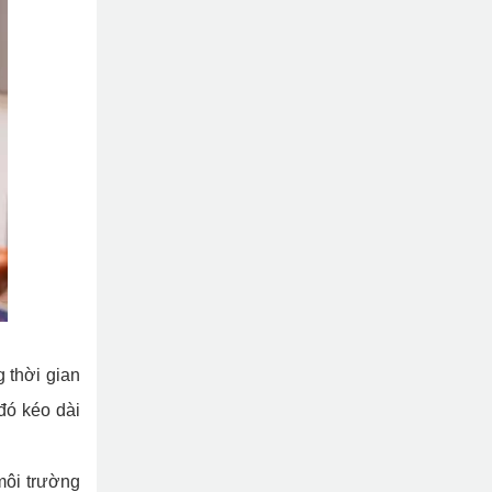
 thời gian
đó kéo dài
môi trường