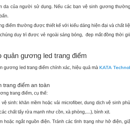
àn da của người sử dụng. Nếu các bạn vệ sinh gương thườn
 bẩn.
ng điểm thường được thiết kế với kiểu dáng hiện đại và chất li
 chúng duy trì được vẻ ngoài sáng bóng, đẹp mắt đồng thời g
o quản gương led trang điểm
KATA Techno
n gương led trang điểm chính xác, hiệu quả mà
 trang điểm an toàn
ơng trang điểm, cụ thể:
 vệ sinh: khăn mềm hoặc vải microfiber, dung dịch vệ sinh ph
c chất tẩy rửa mạnh như cồn, xà phòng,....), bình xịt.
 hoặc ngắt nguồn điện. Tránh các tình trạng như hở điện, giậ