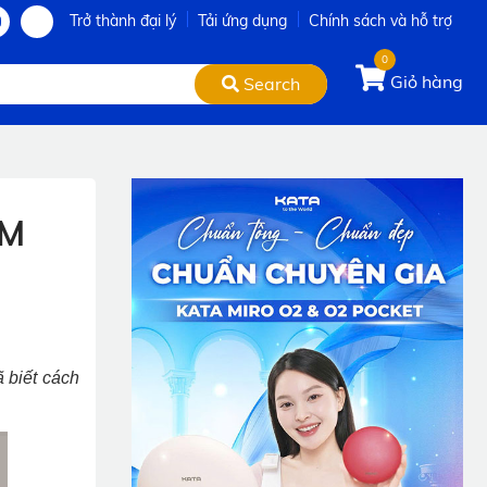
Trở thành đại lý
Tải ứng dụng
Chính sách và hỗ trợ
0
Giỏ hàng
Search
ỂM
 biết cách