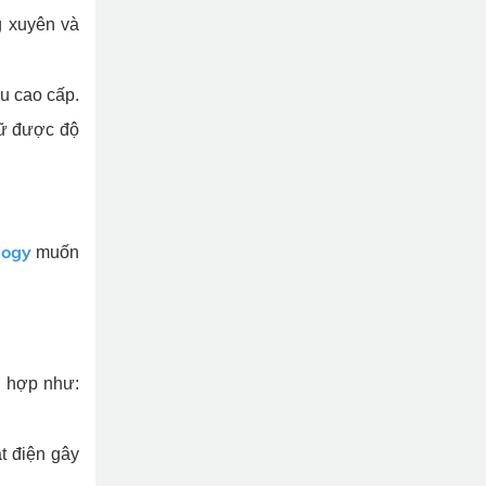
g xuyên và
ệu cao cấp.
iữ được độ
logy
muốn
ù hợp như:
t điện gây