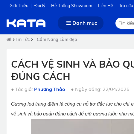
Giới Thiệu
Đại lý
Hệ Thống Showroom
Liên Hệ
Tra cứu
Danh mục
Tin Tức
Cẩm Nang Làm đẹp
CÁCH VỆ SINH VÀ BẢO 
ĐÚNG CÁCH
●
Tác giả:
Phương Thảo
●
Ngày đăng: 22/04/2025
Gương led trang điểm là công cụ hỗ trợ đắc lực cho chị 
vệ sinh và bảo quản đúng cách để giữ gương luôn như m