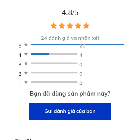
daylight cao cấp đem lại hình ảnh rõ nét và trung thực
chiều cao 356mm,
4.8/5
Mặt gương độ phân giải HD sắc nét:
Được gia
chiều dày 73mm,
công tỉ mỉ từ vật liệu cao cấp, gương KATA Miro
đường kính đáy 62mm,
24
đánh giá và nhận xét
O2 cho hình ảnh trong trẻo, không méo mó hay
5
20
biến dạng. Nhờ đó, từng chi tiết nhỏ nhất trên
Đóng gói
4
4
01 x Gương KATA Miro O2
gương mặt đều được phản chiếu rõ ràng.
3
0
01 x cáp sạc Type-C
2
0
01 x hướng dẫn sử dụng
1
0
Bạn đã dùng sản phẩm này?
Gửi đánh giá của bạn