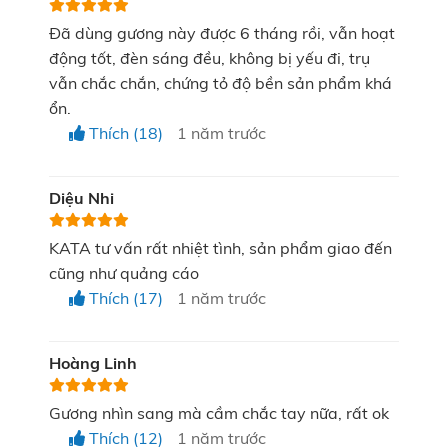
Đã dùng gương này được 6 tháng rồi, vẫn hoạt
động tốt, đèn sáng đều, không bị yếu đi, trụ
vẫn chắc chắn, chứng tỏ độ bền sản phẩm khá
ổn.
KATA Miro O2 có chỉ số hoàn màu cao giúp makeup
Thích (18)
1 năm trước
đúng tone
Dễ dàng cân chỉnh màu sắc ánh sáng,
Diệu Nhi
phù hợp với không gian trang điểm nhờ 3
KATA tư vấn rất nhiệt tình, sản phẩm giao đến
chế độ linh hoạt
cũng như quảng cáo
Thích (17)
1 năm trước
Gương KATA Miro O2 sở hữu 3 chế độ ánh sáng linh
hoạt như một “trợ lý làm đẹp” chuyên nghiệp, giúp
Hoàng Linh
bạn dễ dàng cân chỉnh phù hợp với từng không gian
và thời điểm:
Gương nhìn sang mà cầm chắc tay nữa, rất ok
Thích (12)
1 năm trước
Chế độ ánh sáng lạnh - Cold Light (CCT =