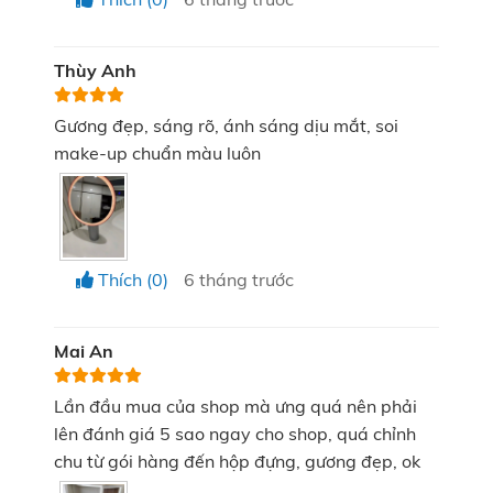
Thùy Anh
Gương đẹp, sáng rõ, ánh sáng dịu mắt, soi
make-up chuẩn màu luôn
Kích thước gương KATA Miro O2 vừa vặn khi quan
sát
Hệ thống đèn LED daylight chuẩn CRI = 97:
Thích (0)
6 tháng trước
KATA Miro O2 có khả năng tái hiện đến 97% ánh
Mai An
sáng tự nhiên (CRI = 100), đảm bảo bạn nhìn thấy
đúng màu sắc và độ hài hòa của lớp trang điểm.
Lần đầu mua của shop mà ưng quá nên phải
Đây là yếu tố then chốt giúp bạn tự tin tỏa sáng
lên đánh giá 5 sao ngay cho shop, quá chỉnh
trong mọi điều kiện ánh sáng.
chu từ gói hàng đến hộp đựng, gương đẹp, ok