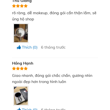
Thu Giang
rõ ràng, dễ makeup, đóng gói cẩn thận lắm, sẽ
Mặt gương HD sắc nét của KATA Miro O2
ủng hộ shop
Kích thước mặt gương rộng rãi:
Đường kính mặt
gương KATA Miro O2 lên tới 20cm tạo không gian
quan sát thoải mái, cho phép bạn dễ dàng thao tác
từ các đường nét cơ bản đến những chi tiết cầu kỳ
Thích (0)
6 tháng trước
nhất.
Hồng Hạnh
Giao nhanh, đóng gói chắc chắn, gương nhìn
ngoài đẹp hơn trong hình luôn
Thích (0)
6 tháng trước