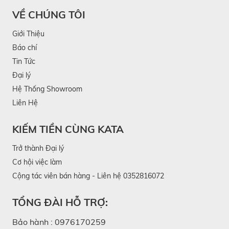
Cột trụ của gương được đúc nguyên khối từ nhựa
VỀ CHÚNG TÔI
ABS cao cấp đem lại độ cứng vượt trội, giúp
Giới Thiệu
gương đứng vững chắc hơn. Chất liệu cũng thân
Báo chí
thiện với môi trường, đảm bảo độ bền lâu dài theo
Tin Tức
thời gian cho KATA Miro O2.
Đại lý
Hệ Thống Showroom
Liên Hệ
KIẾM TIỀN CÙNG KATA
Trở thành Đại lý
Cơ hội việc làm
Cộng tác viên bán hàng - Liên hệ 0352816072
TỔNG ĐÀI HỖ TRỢ:
Cột trụ đúc nguyên khối tạo chắc chắn cho KATA Miro
Bảo hành :
0976170259