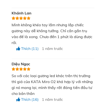
6000K):
Làm sáng da và nổi bật từng chi tiết nhỏ
Khánh Lan
nhất trên khuôn mặt. Chế độ này là lựa chọn lý
tưởng khi bạn muốn quan sát làn da rõ nét để
Mình không khéo tay lắm nhưng lắp chiếc
chăm sóc hiệu quả hơn.
gương này dễ không tưởng. Chỉ cần gắn trụ
vào đế là xong. Chưa đến 1 phút là dùng được
Chế độ ánh sáng tự nhiên - Natural Light (CCT
rồi.
= 4500K):
Tái tạo chân thực ánh sáng ban ngày.
Thích (11)
1 năm trước
Dù bạn đang trang điểm trong nhà, chế độ này của
KATA Miro O2 vẫn đảm bảo lớp makeup luôn hài
Diệu Ngọc
hòa và tự nhiên khi bước ra ngoài.
So với các loại gương led khác trên thị trường
Chế độ ánh sáng ấm dịu - Warm Light (CCT =
thì giá của KATA Miro O2 khá hợp lý với những
3000K):
Mang đến cảm giác ấm áp, phù hợp sử
gì nó mang lại, mình thấy rất đáng tiền đầu tư
dụng khi bạn cần trang điểm trong các buổi tiệc tối
cho bản thân
Thích (16)
1 năm trước
với không gian ánh sáng vàng. Đặc biệt, chế độ