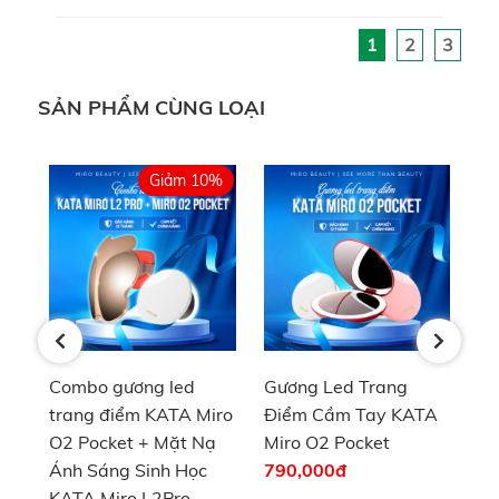
này còn bảo vệ đôi mắt khỏi ánh sáng chói lóa,
1
2
3
giúp bạn dễ dàng thư giãn vào buổi tối.
SẢN PHẨM CÙNG LOẠI
%
Giảm 10%
Gương Led Trang
Combo 2 gương Led
Co
ro
Điểm Cầm Tay KATA
Trang Điểm Cầm Tay
tr
ạ
Miro O2 Pocket
KATA Miro O2 Pocket
O2
790,000
đ
1,422,000
đ
tr
O2