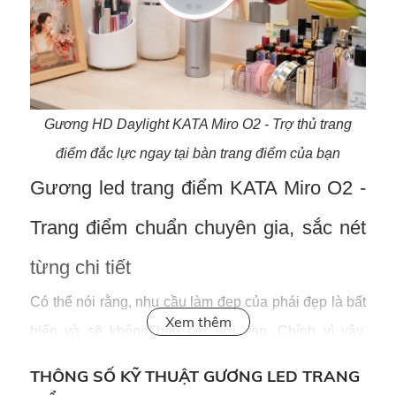
Gương HD Daylight KATA Miro O2 - Trợ thủ trang
điểm đắc lực ngay tại bàn trang điểm của bạn
Gương led trang điểm KATA Miro O2 -
Trang điểm chuẩn chuyên gia, sắc nét
từng chi tiết
Có thể nói rằng, nhu cầu làm đẹp của phái đẹp là bất
biến và sẽ không bao giờ vơi cạn. Chính vì vậy,
gương LED
những sản phẩm hỗ trợ làm đẹp, như
THÔNG SỐ KỸ THUẬT GƯƠNG LED TRANG
trang điểm
KATA Miro S2 sẽ là những trợ thủ đắc