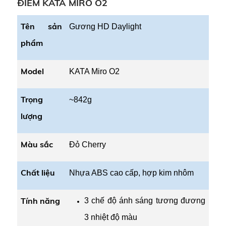
ĐIỂM KATA MIRO O2
lực, giúp hành trình làm đẹp đó trở nên dễ dàng và
Tên sản
Gương HD Daylight
hiệu quả hơn. Đặc biệt, đối với KATA Miro O2 - dòng
phẩm
gương trang điểm với nhiều tính năng thông minh và
thiết kế hiện đại, ấn tượng.
Model
KATA Miro O2
Trọng
~842g
lượng
Màu sắc
Đỏ Cherry
Chất liệu
Nhựa ABS cao cấp, hợp kim nhôm
Tính năng
3 chế độ ánh sáng tương đương
3 nhiệt độ màu