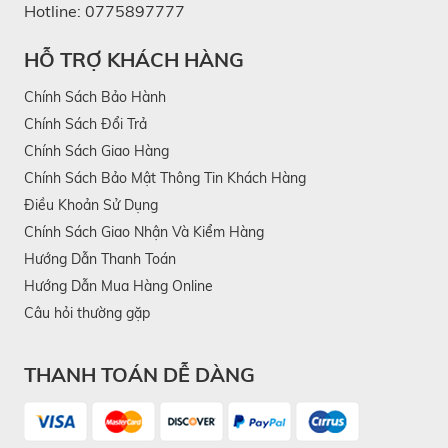
O2
Hotline:
0775897777
Bề mặt gương KATA Miro O2 được gia công chính
HỖ TRỢ KHÁCH HÀNG
xác CNC với độ tinh xảo cao như các thiết bị công
Chính Sách Bảo Hành
nghệ hàng đầu, mang lại vẻ đẹp hoàn thiện và sắc
Chính Sách Đổi Trả
nét.
Chính Sách Giao Hàng
Công nghệ phun mạ UV tạo nên lớp vỏ ngoài thân
Chính Sách Bảo Mật Thông Tin Khách Hàng
gương có thiết kế phủ mờ đặc biệt và có khả năng
Điều Khoản Sử Dụng
Chính Sách Giao Nhận Và Kiểm Hàng
chống bám vân tay, ngăn chặn trầy xước cực hiệu
Hướng Dẫn Thanh Toán
quả.
Hướng Dẫn Mua Hàng Online
Câu hỏi thường gặp
THANH TOÁN DỄ DÀNG