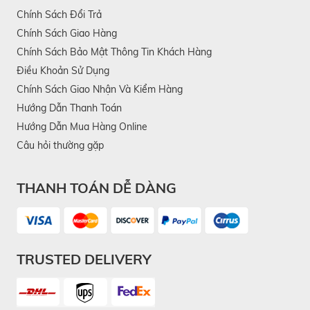
Chính Sách Đổi Trả
Máy massage cổ vai gáy KATA MS8
là giải pháp
Chính Sách Giao Hàng
phục hồi tại chỗ vô cùng hiệu quả. KATA MS8 được
Chính Sách Bảo Mật Thông Tin Khách Hàng
thiết kế với công nghệ massage 4D, mô phỏng
Điều Khoản Sử Dụng
chuyển động tay người, giúp:
Chính Sách Giao Nhận Và Kiểm Hàng
Tác động sâu vào nhóm cơ
Hướng Dẫn Thanh Toán
Hướng Dẫn Mua Hàng Online
Giảm nhanh cảm giác đau mỏi
Câu hỏi thường gặp
Thư giãn hiệu quả trong thời gian ngắn
THANH TOÁN DỄ DÀNG
TRUSTED DELIVERY