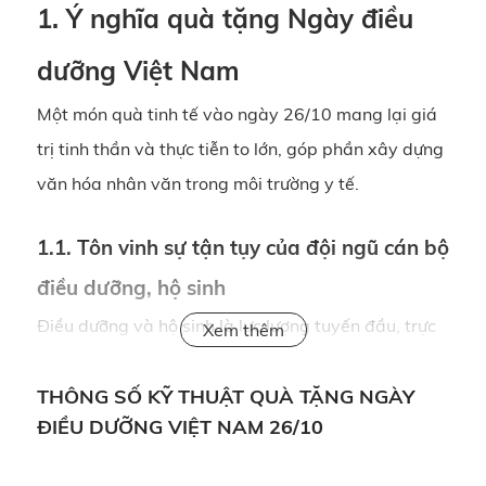
1. Ý nghĩa quà tặng Ngày điều
dưỡng Việt Nam
Một món quà tinh tế vào ngày 26/10 mang lại giá
trị tinh thần và thực tiễn to lớn, góp phần xây dựng
văn hóa nhân văn trong môi trường y tế.
1.1. Tôn vinh sự tận tụy của đội ngũ cán bộ
điều dưỡng, hộ sinh
Điều dưỡng và hộ sinh là lực lượng tuyến đầu, trực
tiếp chăm sóc bệnh nhân mỗi ngày. Họ không chỉ
thực hiện các công việc chuyên môn mà còn đóng
THÔNG SỐ KỸ THUẬT QUÀ TẶNG NGÀY
ĐIỀU DƯỠNG VIỆT NAM 26/10
vai trò hỗ trợ tinh thần cho người bệnh. Một món
quà phù hợp trong dịp 26/10 chính là cách để: