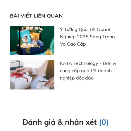
Ghi nhận sự cống hiến thầm lặng
Thể hiện sự trân trọng từ ban lãnh đạo
BÀI VIẾT LIÊN QUAN
Tạo động lực tích cực trong công việc
Ý Tưởng Quà Tết Doanh
Chính vì vậy, quà tặng ngày điều dưỡng Việt Nam
Nghiệp 2025 Sang Trọng
cần mang giá trị thực tế, tránh những lựa chọn
Và Cao Cấp
mang tính hình thức.
KATA Technology - Đơn vị
cung cấp quà tết doanh
nghiệp độc đáo
Đánh giá & nhận xét
(0)