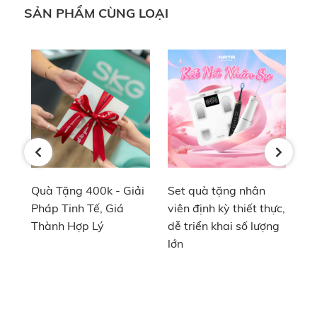
nghiệp bằng thiết bị công nghệ
SẢN PHẨM CÙNG LOẠI
Thay vì những vật phẩm truyền thống, việc lựa
chọn thiết bị công nghệ KATA làm quà tặng ngày
điều dưỡng Việt Nam giúp nâng tầm sự kiện. Điều
này cho thấy sự hiện đại, tư duy đổi mới của ban
lãnh đạo bệnh viện trong việc lựa chọn các giải
pháp chăm sóc nhân sự thời đại số.
n
Quà Tặng 400k - Giải
Set quà tặng nhân
iện
Pháp Tinh Tế, Giá
viên định kỳ thiết thực,
Thành Hợp Lý
dễ triển khai số lượng
lớn