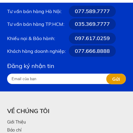
077.589.7777
Tư vấn bán hàng Hà Nội:
035.369.7777
Tư vấn bán hàng TP.HCM:
097.617.0259
Khiếu nại & Bảo hành:
077.666.8888
Khách hàng doanh nghiệp:
Qùa tặng ý nghĩa từ bệnh viện cho đội ngũ điều
Đăng ký nhận tin
dưỡng thể hiện sự quan tâm từ ban lãnh đạo
Gửi
1.4. Gắn kết nhân tâm, xây dựng môi
trường y tế hạnh phúc
Khi người điều dưỡng cảm nhận được sự thấu hiểu
VỀ CHÚNG TÔI
từ phía đơn vị qua món quà thiết thực, họ sẽ có
Giới Thiệu
thêm động lực gắn kết, tận tâm hơn với nghề. Món
Báo chí