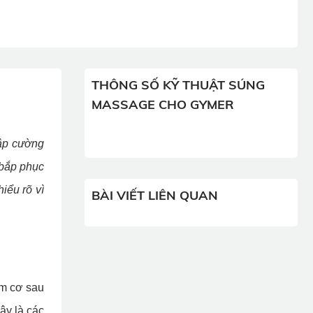
THÔNG SỐ KỸ THUẬT SÚNG
MASSAGE CHO GYMER
tập cường
 bắp phục
iểu rõ vì
BÀI VIẾT LIÊN QUAN
óm cơ sau
ây là các