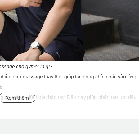
ssage cho gymer là gì?
nhiều đầu massage thay thế, giúp tác động chính xác vào từn
:
c, mông, đùi hoặc bắp tay. Đầu này giúp phân tán lực đều,
 cột sống và gân Achilles, giúp massage hiệu quả mà không g
u, tập trung vào các điểm đau thắt, vùng lòng bàn tay, bàn 