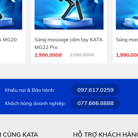
A MG20
Súng massage cầm tay KATA
Súng ma
MG22 Pro
1,990,000
đ
2,590,000đ
1,990,00
097.617.0259
Khiếu nại & Bảo hành:
077.666.8888
Khách hàng doanh nghiệp:
N CÙNG KATA
HỖ TRỢ KHÁCH HÀN