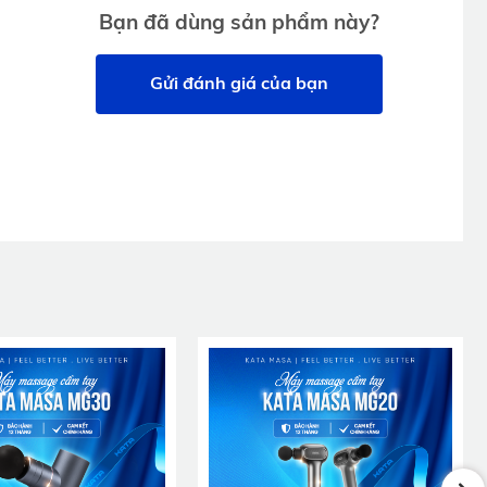
Bạn đã dùng sản phẩm này?
 thư giãn
Gửi đánh giá của bạn
u nhức cơ
iagnostic
DOMS) sau