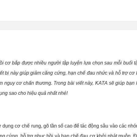
ồi cơ bắp được nhiều người tập luyện lựa chọn sau mỗi buổi 
ết bị này giúp giảm căng cứng, hạn chế đau nhức và hỗ trợ cơ
ảm nguy cơ chấn thương. Trong bài viết này, KATA sẽ giúp bạn h
ụng sao cho hiệu quả nhất nhé!
 dụng cơ chế rung, gõ tần số cao để tác động sâu vào các nh
căng cứng, hỗ trợ phục hồi và hạn chế đau cơ khởi phát muộn. Đ