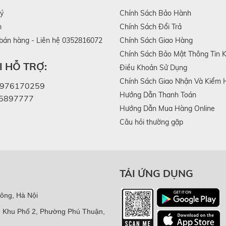
lý
Chính Sách Bảo Hành
ảm đau cơ (DOMS)
m
Chính Sách Đổi Trả
 bán hàng - Liên hệ 0352816072
Chính Sách Giao Hàng
tạo rung gõ tần số cao, giúp làm “nhiễu” tín hiệu đau truyề
Chính Sách Bảo Mật Thông Tin 
đau nhức. Đồng thời, việc massage cơ học còn được ghi nhận 
 HỖ TRỢ:
Điều Khoản Sử Dụng
một dấu hiệu cho thấy mức độ tổn thương cơ sau tập, qua đó 
Chính Sách Giao Nhận Và Kiểm 
976170259
Hướng Dẫn Thanh Toán
5897777
Hướng Dẫn Mua Hàng Online
ất
Câu hỏi thường gặp
 tại vùng cơ được tác động, từ đó hỗ trợ quá trình trao đổ
g tạo ra các xung cơ học liên tục để kích thích tuần hoàn tại
TẢI ỨNG DỤNG
 thải các chất thải trao đổi chất sinh ra sau tập luyện.
mại và linh hoạt hơn, góp phần rút ngắn thời gian hồi phục v
ông, Hà Nội
, Khu Phố 2, Phường Phú Thuận,