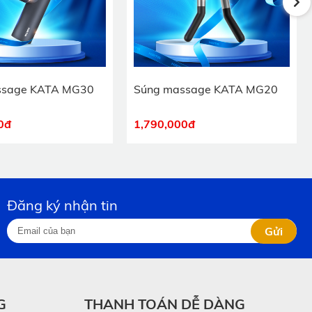
ssage KATA MG30
Súng massage KATA MG20
0
đ
1,790,000
đ
Đăng ký nhận tin
Gửi
G
THANH TOÁN DỄ DÀNG