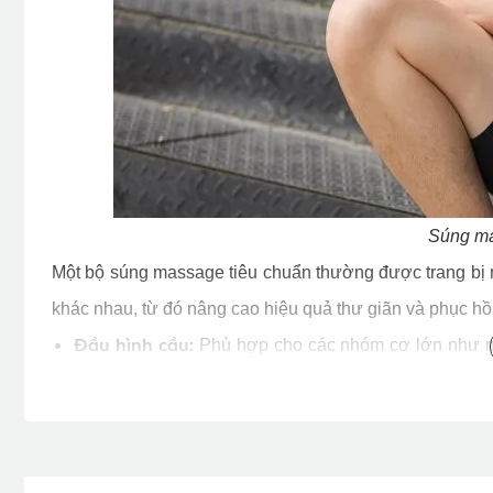
Súng ma
Một bộ súng massage tiêu chuẩn thường được trang bị 
khác nhau, từ đó nâng cao hiệu quả thư giãn và phục hồi
Đầu hình cầu:
Phù hợp cho các nhóm cơ lớn như ngự
cảm giác thư giãn dễ chịu sau buổi tập nặng.
Đầu chữ U:
Thiết kế dành riêng cho vùng cơ hai bên
trực tiếp lên xương sống.
Đầu hình trụ (đầu đạn)
: Có khả năng tác động sâ