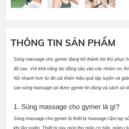
THÔNG TIN SẢN PHẨM
Súng massage cho gymer đang trở thành trợ thủ phục h
độ cao. Với khả năng tác động sâu vào các nhóm cơ, thi
hồi nhanh hơn từ đó cải thiện hiệu quả tập luyện và gi
sao súng massage lại được gymer tin dùng và cách sử d
1. Súng massage cho gymer là gì?
Súng massage cho gymer là thiết bị massage cầm tay sử
khi tập luyện. Thiết bị này giúp thư giãn cơ bắp, giảm 