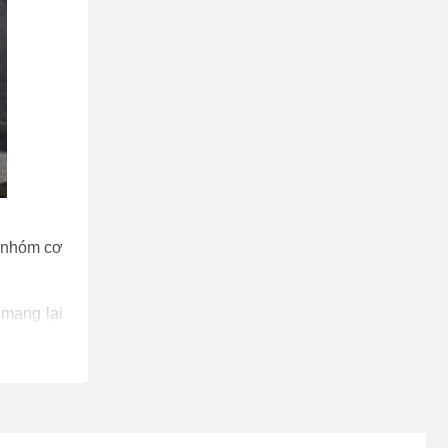
g nhóm cơ
 mang lại
ây áp lực
chân hoặc