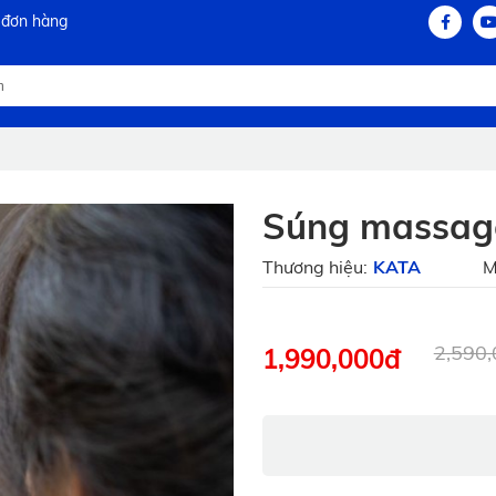
 đơn hàng
Súng massag
Thương hiệu:
KATA
M
2,590
1,990,000
đ