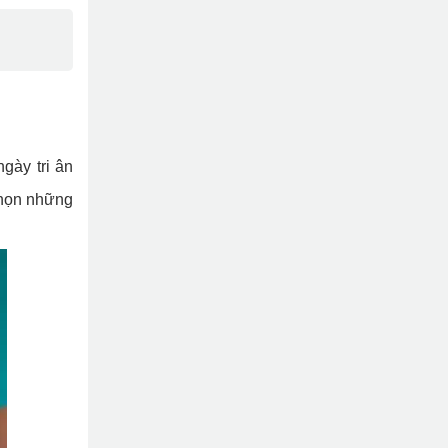
gày tri ân
chọn những