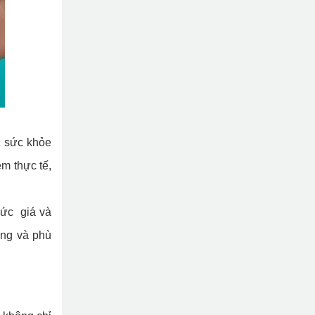
c sức khỏe
m thực tế,
mức giá và
ợng và phù