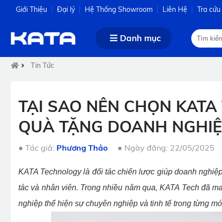
Giới Thiệu
Đại lý
Hệ Thống Showroom
Liên Hệ
Tra cứu
Danh mục
Tin Tức
TẠI SAO NÊN CHỌN KATA
QUÀ TẶNG DOANH NGHIỆ
●
Tác giả:
Phương Thảo
●
Ngày đăng: 22/05/2025
KATA Technology là đối tác chiến lược giúp doanh nghiệp 
tác và nhân viên. Trong nhiều năm qua, KATA Tech đã m
nghiệp thể hiện sự chuyên nghiệp và tinh tế trong từng m