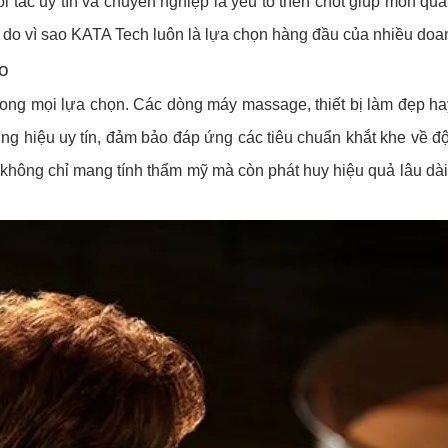
i tác uy tín và chuyên nghiệp là yếu tố then chốt giúp món qu
ý do vì sao KATA Tech luôn là lựa chọn hàng đầu của nhiều doa
ao
ong mọi lựa chọn. Các dòng máy massage, thiết bị làm đẹp ha
 hiệu uy tín, đảm bảo đáp ứng các tiêu chuẩn khắt khe về độ
hông chỉ mang tính thẩm mỹ mà còn phát huy hiệu quả lâu dài 