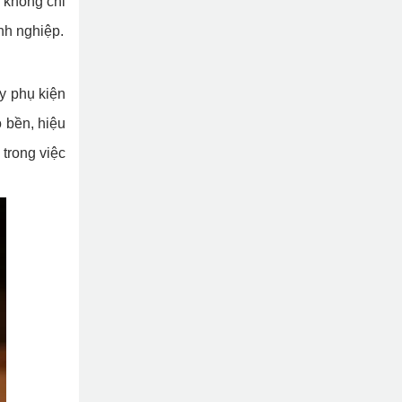
à không chỉ
nh nghiệp.
y phụ kiện
 bền, hiệu
trong việc