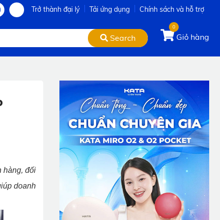
Trở thành đại lý
Tải ứng dụng
Chính sách và hỗ trợ
0
Giỏ hàng
Search
P
 hàng, đối
giúp doanh