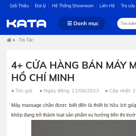
Giới Thiệu
Đại lý
Hệ Thống Showroom
Liên Hệ
Tra cứu
Danh mục
Tin Tức
4+ CỬA HÀNG BÁN MÁY 
HỒ CHÍ MINH
●
Tác giả:
●
Ngày đăng: 21/06/2023
●
Cập nhật: 
Máy massage chân được biết đến là thiết bị hữu ích gi
khớp đang trở thành loạt sản phẩm xu hướng trên thị trườ