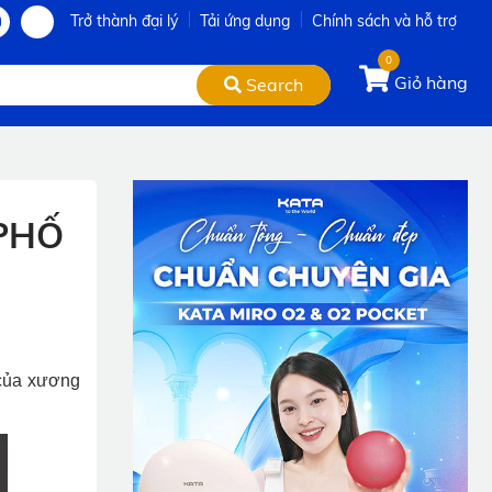
Trở thành đại lý
Tải ứng dụng
Chính sách và hỗ trợ
0
Giỏ hàng
Search
PHỐ
 của xương