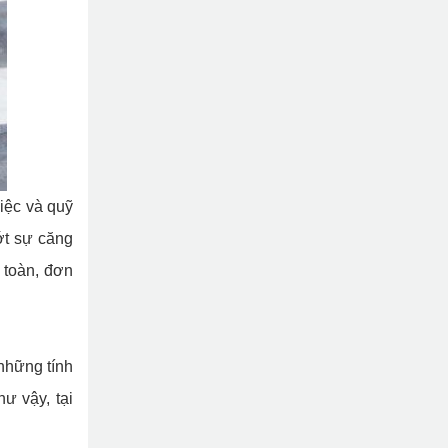
iệc và quỹ
ớt sự căng
 toàn, đơn
những tính
ư vậy, tại