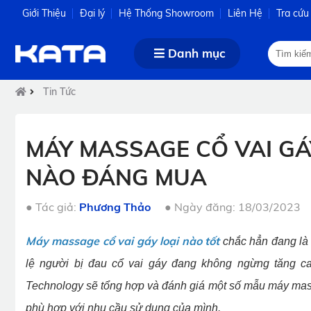
Giới Thiệu
Đại lý
Hệ Thống Showroom
Liên Hệ
Tra cứu
Danh mục
Tin Tức
MÁY MASSAGE CỔ VAI GÁ
NÀO ĐÁNG MUA
●
Tác giả:
Phương Thảo
●
Ngày đăng: 18/03/2023
Máy massage cổ vai gáy loại nào tốt
chắc hẳn đang là 
lệ người bị đau cổ vai gáy đang không ngừng tăng ca
Technology sẽ tổng hợp và đánh giá một số mẫu máy mass
phù hợp với nhu cầu sử dụng của mình.