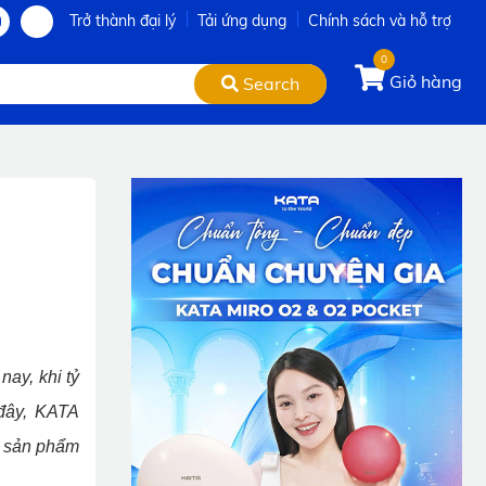
Trở thành đại lý
Tải ứng dụng
Chính sách và hỗ trợ
0
Giỏ hàng
Search
ay, khi tỷ
 đây, KATA
c sản phẩm