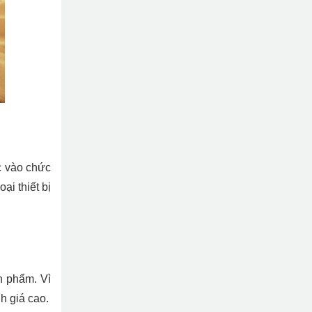
c vào chức
ại thiết bị
n phẩm. Vì
h giá cao.