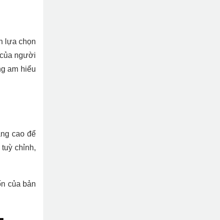
ên lựa chọn
 của người
ng am hiểu
âng cao để
tuỳ chỉnh,
ốn của bản