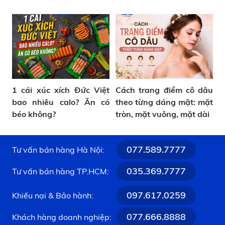
thường gặp
1 cái xúc xích Đức Việt
Cách trang điểm cô dâu
bao nhiêu calo? Ăn có
theo từng dáng mặt: mặt
béo không?
tròn, mặt vuông, mặt dài
077.589.7777
Tư vấn bán hàng Hà Nội:
035.369.7777
Tư vấn bán hàng TP.HCM:
097.617.0259
Khiếu nại & Bảo hành:
077.666.8888
Khách hàng doanh nghiệp: