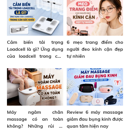
Cảm biến tải trọng
6 mẹo trang điểm cho
Loadcell là gì? Ứng dụng
người đeo kính cận đẹp
của loadcell trong cân
tự nhiên
sức khỏe
Máy ngâm chân
Review 6 máy massage
massage có an toàn
giảm đau bụng kinh được
không? Những rủi ro
quan tâm hiện nay