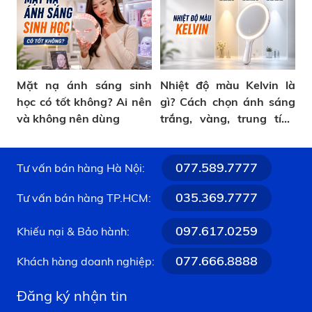
Mặt nạ ánh sáng sinh
Nhiệt độ màu Kelvin là
học có tốt không? Ai nên
gì? Cách chọn ánh sáng
và không nên dùng
trắng, vàng, trung tính
khi trang điểm
077.589.7777
Tư vấn bán hàng Hà Nội:
035.369.7777
Tư vấn bán hàng TP.HCM:
097.617.0259
Khiếu nại & Bảo hành:
077.666.8888
Khách hàng doanh nghiệp:
Đăng ký nhận tin