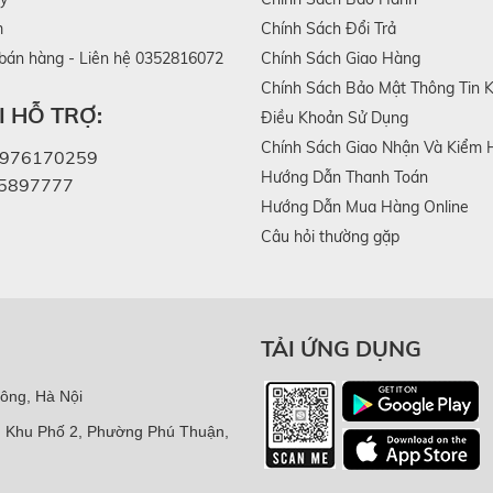
m
Chính Sách Đổi Trả
 bán hàng - Liên hệ 0352816072
Chính Sách Giao Hàng
Chính Sách Bảo Mật Thông Tin 
 HỖ TRỢ:
Điều Khoản Sử Dụng
Chính Sách Giao Nhận Và Kiểm 
976170259
Hướng Dẫn Thanh Toán
5897777
Hướng Dẫn Mua Hàng Online
Câu hỏi thường gặp
TẢI ỨNG DỤNG
ông, Hà Nội
, Khu Phố 2, Phường Phú Thuận,