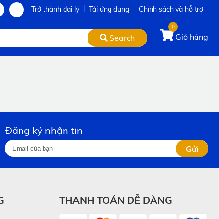
Trở thành đại lý
Tải ứng dụng
Chính sách và hỗ trợ
0
Giỏ hàng
Search
Đăng ký nhận tin
Gửi
G
THANH TOÁN DỄ DÀNG