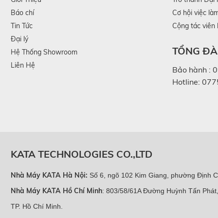
Báo chí
Cơ hội việc là
Tin Tức
Cộng tác viên
Đại lý
TỔNG ĐÀI
Hệ Thống Showroom
Liên Hệ
Bảo hành :
0
Hotline:
077
KATA TECHNOLOGIES CO.,LTD
Nhà Máy KATA Hà Nội
:
Số 6, ngõ 102 Kim Giang, phường Định C
Nhà Máy KATA Hồ Chí Minh
: 803/58/61A Đường Huỳnh Tấn Phát
TP. Hồ Chí Minh.