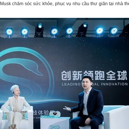
usk chăm sóc sức khỏe, phục vụ nhu cầu thư giãn tại nhà thê