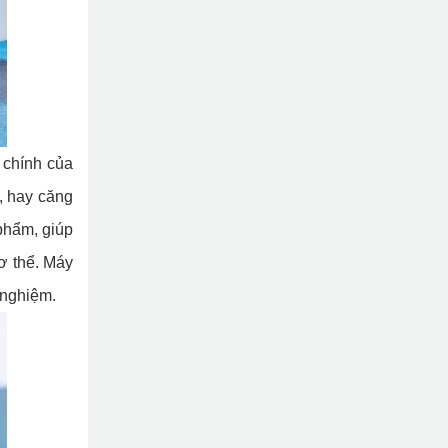
 chính của
ổ, hay căng
phẩm, giúp
ơ thể. Máy
 nghiệm.