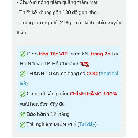
- Chườm nóng giảm quầng thâm mắt
- Thiết kế khung gập 180 độ gọn nhẹ
- Trọng lượng chỉ 278g, mắt kính nhìn xuyên
thấu
Giao
Hỏa Tốc VIP
cam kết
trong 2h
tại
Hà Nội và TP. Hồ Chí Minh
THANH TOÁN
COD
đa dạng có
(
Xem chi
tiết
)
CHÍNH HÃNG 100%
Cam kết sản phẩm
,
xuất hóa đơn đầy đủ
Bảo hành
12 tháng
MIỄN PHÍ
Trải nghiệm
(
Tại đây
)