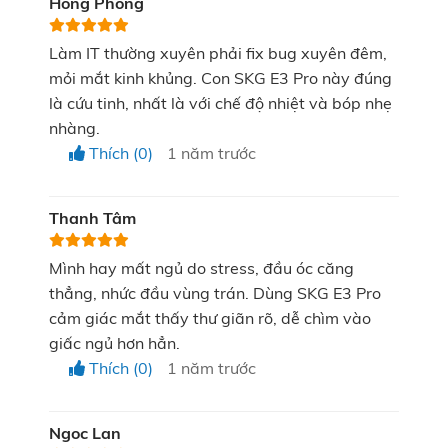
Hồng Phong
độ gọn nhẹ
Làm IT thường xuyên phải fix bug xuyên đêm,
Thiết kế khung gập 180 độ của máy massage mắt
mỏi mắt kinh khủng. Con SKG E3 Pro này đúng
là cứu tinh, nhất là với chế độ nhiệt và bóp nhẹ
SKG E3 Pro mang tính đột phá, giúp người dùng có
nhàng.
thể bảo quản và mang theo sử dụng mọi lúc mọi nơi.
Thích (0)
1 năm trước
Đặc biệt, trọng lượng của máy SKG E3 Pro chỉ 278g
siêu nhẹ, mang lại cảm giác đeo thoải mái trên mặt
Thanh Tâm
trong thời gian dài.
Mình hay mất ngủ do stress, đầu óc căng
thẳng, nhức đầu vùng trán. Dùng SKG E3 Pro
cảm giác mắt thấy thư giãn rõ, dễ chìm vào
giấc ngủ hơn hẳn.
Thích (0)
1 năm trước
Ngoc Lan