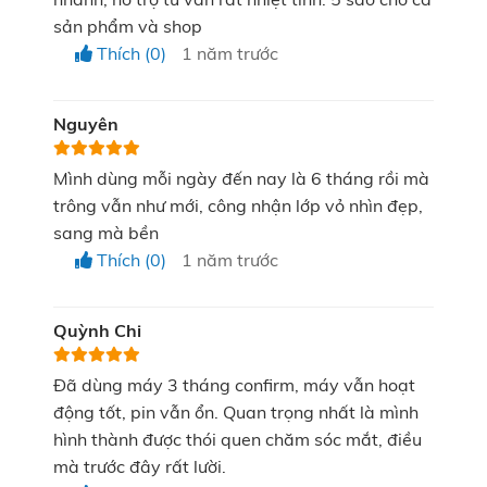
phim, đọc sách hay sử dụng điện thoại mà không bị
sản phẩm và shop
gián đoạn. Đặc biệt phù hợp với những ai dễ sợ
Thích (0)
1 năm trước
bóng tối, giúp tăng hiệu quả thư giãn tinh thần một
cách tự nhiên.
Nguyên
Thư giãn trọn vẹn với âm nhạc yêu thích
Mình dùng mỗi ngày đến nay là 6 tháng rồi mà
qua kết nối Bluetooth
trông vẫn như mới, công nhận lớp vỏ nhìn đẹp,
sang mà bền
Máy massage mắt SKG E3 Pro được trang bị tính
Thích (0)
1 năm trước
năng phát nhạc qua
Bluetooth
để dễ dàng kết nối với
điện thoại
.
Người dùng có thể lựa chọn các bản nhạc
Quỳnh Chi
yêu thích sử dụng giai điệu thiên nhiên dịu nhẹ, từ đó
tạo nên không gian lý tưởng để giải tỏa căng thẳng
Đã dùng máy 3 tháng confirm, máy vẫn hoạt
và đưa tâm trí trở về trạng thái cân bằng.
động tốt, pin vẫn ổn. Quan trọng nhất là mình
hình thành được thói quen chăm sóc mắt, điều
mà trước đây rất lười.