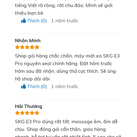
khí nhỏ giúp không khí bên ngoài dễ dàng lưu thông
tiếng Việt rõ ràng, rất chu đáo. Mình sẽ giới
thiệu bạn bè
vào trong khoang đeo. Ngoài ra, thiết kế này còn
Thích (0)
1 năm trước
ngăn ngừa tình trạng bí hơi, đọng mồ hôi, giảm cảm
giác nặng nề, đau tức vùng quanh mắt,...
Nhân Minh
Shop gói hàng chắc chắn, máy mát xa SKG E3
Pro nguyên seal chính hãng. Đặt hôm trước
hôm sau đã nhận, dùng thử cực thích. Sẽ ủng
hộ shop dài dài
Thích (0)
1 năm trước
Kính thấu thị có thêm phát nhạc vừa dùng vừa giải trí
Không chỉ dừng lại ở sự thông thoáng, rãnh mắt 3D
Hải Thương
còn kết hợp cùng chất liệu nhựa Polycarbonate trong
suốt, cho phép người dùng nhìn xuyên thấu. Nhờ đó,
SKG E3 Pro dùng rất tốt, massage êm, ấm dễ
chịu. Shop đóng gói cẩn thận, giao hàng
người dùng hoàn toàn có thể vừa đeo máy vừa xem
nhanh, hỗ trợ tư vấn rất nhiệt tình. 5 sao cho cả