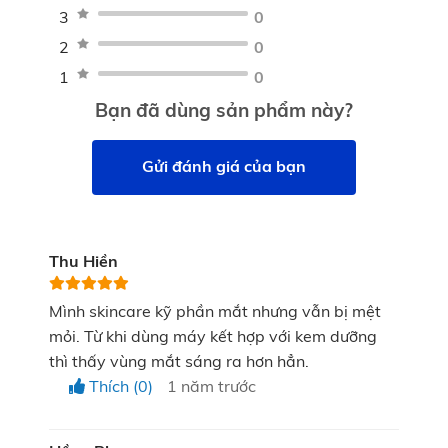
Đóng gói
3
0
dạng 2 + Chườm nóng + Âm thanh “Núi non mùa
Type-C
2
0
xuân”.
01 x Sách
1
0
Chế độ ngủ (Sleep Mode): Massage túi khí dạng 3
hướng dẫn sử
Bạn đã dùng sản phẩm này?
+Chườm nóng.
dụng
Chế độ tập luyện mắt (Eye Exercises Mode):
Gửi đánh giá của bạn
Massage túi khí dạng 4 + Chườm nóng + Âm
thanh “Nước thanh xuôi thành”.
Thu Hiền
Mình skincare kỹ phần mắt nhưng vẫn bị mệt
mỏi. Từ khi dùng máy kết hợp với kem dưỡng
thì thấy vùng mắt sáng ra hơn hẳn.
Thích (0)
1 năm trước
04 chế độ massage đáp ứng mọi nhu cầu
Dễ dàng mang theo với thiết kế gập 180