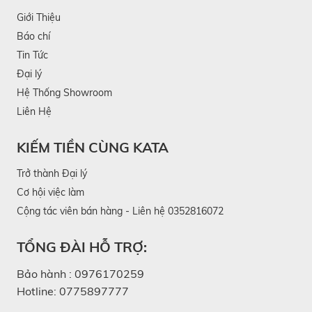
Giới Thiệu
Trong trường hợp pin yếu, máy massage SKG E3
Báo chí
Pro sẽ phát thông báo bằng giọng nói tiếng anh
Tin Tức
“Low battery, Please charge” và có đèn cảnh báo
Đại lý
màu đỏ. Trường hợp hết pin, thiết bị sẽ tự động tắt
Hệ Thống Showroom
Liên Hệ
kèm cảnh báo tiếng anh “Battery Depleted,
Shutting down”.
KIẾM TIỀN CÙNG KATA
Khi sạc máy, các biểu tượng sẽ hiển thị màu đỏ.
Trở thành Đại lý
Khi sạc đầy, các biểu tượng sẽ hiển thị màu xanh
Cơ hội việc làm
lá.
Cộng tác viên bán hàng - Liên hệ 0352816072
TỔNG ĐÀI HỖ TRỢ:
Bảo hành :
0976170259
Hotline:
0775897777