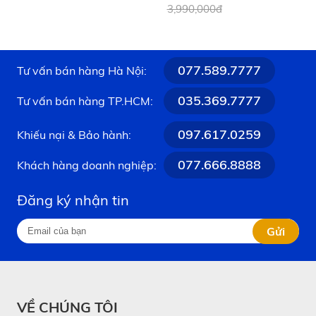
3,990,000đ
2,590,000đ
Nhấn nhanh nút nguồn để chuyển đổi qua 4 chế
độ trên máy massage SKG E3 Pro.
Nhấn đúp nút nguồn để bật/tắt nhạc. Lưu ý, chế độ
077.589.7777
Tư vấn bán hàng Hà Nội:
ngủ (Sleeping Mode) không có phát nhạc.
035.369.7777
Tư vấn bán hàng TP.HCM:
097.617.0259
Khiếu nại & Bảo hành:
077.666.8888
Khách hàng doanh nghiệp:
Đăng ký nhận tin
Sử dụng máy massage mắt SKG E3 Pro với 1 nút
Gửi
nguồn
Để kết nối Bluetooth trên máy massage mắt SKG
E3 Pro, người dùng tìm kiếm tên gọi “E3-2” trong
VỀ CHÚNG TÔI
phần cài đặt Bluetooth trên điện thoại.