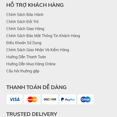
HỖ TRỢ KHÁCH HÀNG
Chính Sách Bảo Hành
Lưu ý sạc pin máy massage mắt SKG E3 Pro
Chính Sách Đổi Trả
Chính Sách Giao Hàng
Địa chỉ mua máy massage mắt SKG
Chính Sách Bảo Mật Thông Tin Khách Hàng
E3 Pro chính hãng
Điều Khoản Sử Dụng
Chính Sách Giao Nhận Và Kiểm Hàng
Bộ sản phẩm máy massage mắt SKG E3 Pro bao
Hướng Dẫn Thanh Toán
gồm:
Hướng Dẫn Mua Hàng Online
01 x Máy massage mắt SKG E3 Pro
Câu hỏi thường gặp
01 x Sách hướng dẫn sử dụng
THANH TOÁN DỄ DÀNG
01 x Dây cáp
sạc tiêu chuẩn USB Type C
TRUSTED DELIVERY