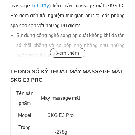
tại đây
massage
) trên máy massage mắt SKG E3
Pro đem đến trải nghiệm thư giãn như tại các phòng
spa cao cấp với những ưu điểm:
Sử dụng công nghệ sóng áp suất không khí đa tần
số thổi phồng và co bóp nhẹ nhàng như những
ngón tay điêu luyện.
Cấu tạo 6 túi khí phân chia đồng đều quanh
THÔNG SỐ KỸ THUẬT MÁY MASSAGE MẮT
đường viền mắt và 2 bên thái dương, có diện tích
SKG E3 PRO
tác động đến 8100mm², đem đến hiệu quả
Tên sản
massage toàn diện và cảm giác hứng khởi cho
Máy massage mắt
phẩm
người sử dụng.
Model
SKG E3 Pro
Trọng
~278g