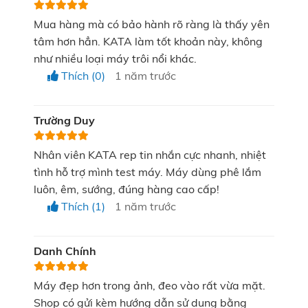
Khung máy gập 180 độ đột phá
Mua hàng mà có bảo hành rõ ràng là thấy yên
tâm hơn hẳn. KATA làm tốt khoản này, không
Cảm giác thoải mái với rãnh mắt 3D thông
như nhiều loại máy trôi nổi khác.
minh
Thích (0)
1 năm trước
Máy massage mắt SKG E3 Pro được thiết kế dựa
trên trải nghiệm thực tế mang đến cảm giác thoải mái
Trường Duy
tối đa khi sử dụng.
Nhân viên KATA rep tin nhắn cực nhanh, nhiệt
tình hỗ trợ mình test máy. Máy dùng phê lắm
luôn, êm, sướng, đúng hàng cao cấp!
Thích (1)
1 năm trước
Danh Chính
Cấu tạo rãnh mắt 3D, vật liệu dễ vệ sinh
Máy đẹp hơn trong ảnh, đeo vào rất vừa mặt.
Rãnh mắt 3D thông minh giúp lưu tạo các kênh dẫn
Shop có gửi kèm hướng dẫn sử dụng bằng