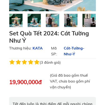
Set Quà Tết 2024: Cát Tường
Như Ý
Thương hiệu:
KATA
Mã
Cát-Tường-
SP:
Như-Ý
(3 đánh giá)
(Giá đã bao gồm thuế
19,900,000
đ
VAT, chưa bao gồm phí
vận chuyển)
Tết đến luôn là thời điểm để mỗi người chúng