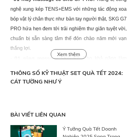
nghệ xung kép TENS+EMS với những tác động xoa
bóp vật lý chân thực như bàn tay người thật, SKG G7
PRO hứa hẹn đem tới trải nghiệm thư giãn tuyệt vời,
chuẩn bị sẵn sàng tâm thế đón chào năm mới vạn
thắng lợi.
01 súng massage SKG F7:
-
Cho khả năng làm
nóng nhanh chỉ trong vòng 03 giây cùng hiệu quả thư
THÔNG SỐ KỸ THUẬT SET QUÀ TẾT 2024:
giãn, tác động sâu vào cơ bắp tới 10mm, SKG F7 xoá
CÁT TƯỜNG NHƯ Ý
tan và bỏ lại ở năm cũ mọi cơn đau, nhức mỏi cơ thể.
01 máy massage mắt SKG E7:
-
Tích hợp lên tới 12
đầu massage tùy chỉnh cùng tính năng phát nhạc
BÀI VIẾT LIÊN QUAN
thông qua Bluetooth, máy massage mắt SKG E7 tựa
một “bản giao hưởng” nhẹ nhàng, đưa chúng ta bước
Ý Tưởng Quà Tết Doanh
Nghiệp 2025 Sang Trọng
qua thời khắc giao thoa thiêng liêng giữa đất trời vạn