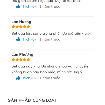
thư giãn cơ thể hiệu quả. Mẹ tôi rất thích.
Thích (0)
1 năm trước
Lan Hương
Set quà lớn, sang trọng phù hợp giá tiền <br>
Thích (0)
1 năm trước
Lan Phương
Set quà này khá lớn nhưng shop vận chuyển
không bị đổ hay bóp méo, mình rất ưng ý
Thích (0)
1 năm trước
Ghé KATA Technology Việt Nam để “rinh” ngay giỏ
“Cát Tường Như Ý”
quà
cho một mùa Tết đoàn viên
hạnh phúc đong đầy!
SẢN PHẨM CÙNG LOẠI