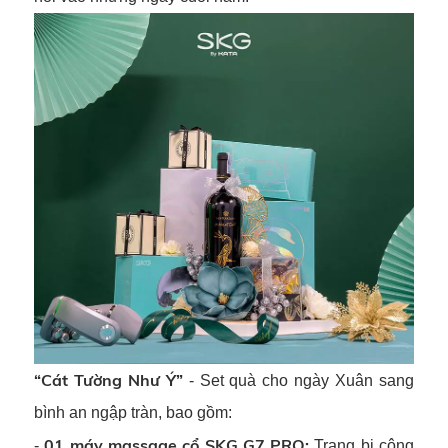
“Cát Tường Như Ý”
- Set quà cho ngày Xuân sang
bình an ngập tràn, bao gồm:
01 máy massage cổ SKG G7 PRO:
-
Trang bị công