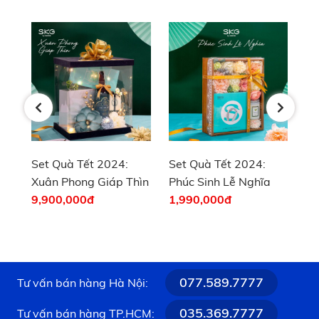
:
Set Quà Tết 2024:
Set Quà Tết 2024:
Thìn
Phúc Sinh Lễ Nghĩa
Vạn Phúc Như Mơ
1,990,000
đ
9,900,000
đ
077.589.7777
Tư vấn bán hàng Hà Nội:
035.369.7777
Tư vấn bán hàng TP.HCM: