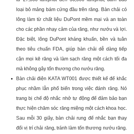
loại bỏ mảng bám cứng đầu trên răng. Bàn chải có
lông làm từ chất liệu DuPont mềm mại và an toàn
cho các phần nhạy cảm của răng, như nướu và lợi.
Đặc biệt, lông DuPont kháng khuẩn, bền và tuân
theo tiêu chuẩn FDA, giúp bàn chải dễ dàng tiếp
cận mọi kẽ răng và làm sạch răng một cách tối đa
mà không gây tổn thương cho nướu răng.
Bàn chải điện KATA WT001 được thiết kế để khắc
phục nhầm lẫn phổ biến trong việc đánh răng. Nó
trang bị chế độ nhắc nhở tự động để đảm bảo bạn
thực hiện chăm sóc răng miệng một cách khoa học.
Sau mỗi 30 giây, bàn chải rung để nhắc bạn thay
đổi vị trí chải răng, tránh làm tổn thương nướu răng.