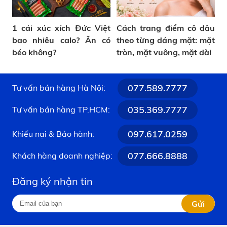
1 cái xúc xích Đức Việt
Cách trang điểm cô dâu
bao nhiêu calo? Ăn có
theo từng dáng mặt: mặt
béo không?
tròn, mặt vuông, mặt dài
077.589.7777
Tư vấn bán hàng Hà Nội:
035.369.7777
Tư vấn bán hàng TP.HCM:
097.617.0259
Khiếu nại & Bảo hành:
077.666.8888
Khách hàng doanh nghiệp:
Đăng ký nhận tin
Gửi