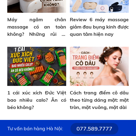
Máy ngâm chân
Review 6 máy massage
massage có an toàn
giảm đau bụng kinh được
không? Những rủi ro
quan tâm hiện nay
thường gặp
1 cái xúc xích Đức Việt
Cách trang điểm cô dâu
bao nhiêu calo? Ăn có
theo từng dáng mặt: mặt
béo không?
tròn, mặt vuông, mặt dài
077.589.7777
Tư vấn bán hàng Hà Nội: