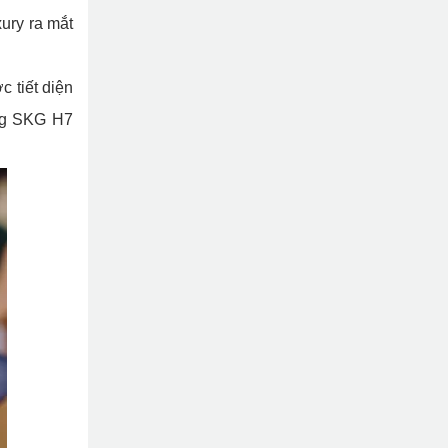
xury ra mắt
c tiết diện
ụng SKG H7