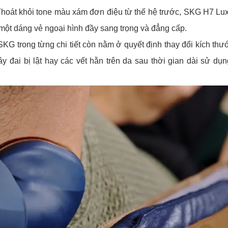
ể. Thoát khỏi tone màu xám đơn điệu từ thế hệ trước, SKG H7 Lu
 một dáng vẻ ngoại hình đầy sang trọng và đẳng cấp.
G trong từng chi tiết còn nằm ở quyết định thay đổi kích thướ
y đai bị lật hay các vết hằn trên da sau thời gian dài sử d