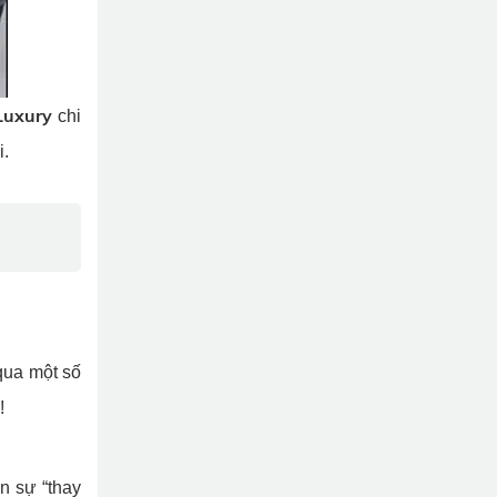
Luxury
chi
i.
qua một số
é!
n sự “thay