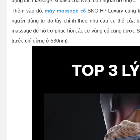
động tác massage Shiatsu của Nhật bản ngoài đời thực.
máy massage cổ
Thêm vào đó,
SKG H7 Luxury cũng tí
người dùng tự do tùy chỉnh theo nhu cầu cụ thể của bả
massage để hỗ trợ phục hồi các cơ vùng cổ cũng được 
trước chỉ dừng ở 530nm).