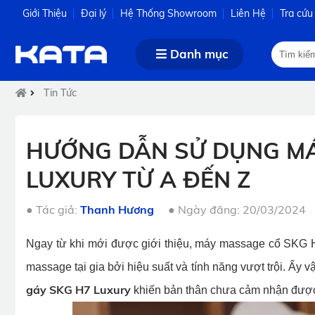
Giới Thiệu
Đại lý
Hệ Thống Showroom
Liên Hệ
Tra cứu
Danh mục
Tin Tức
HƯỚNG DẪN SỬ DỤNG MÁ
LUXURY TỪ A ĐẾN Z
●
Tác giả:
Thanh Hương
●
Ngày đăng: 20/03/2024
Ngay từ khi mới được giới thiệu, máy massage cổ SKG 
massage tại gia bởi hiệu suất và tính năng vượt trội. Ấy 
gáy SKG H7 Luxury
khiến bản thân chưa cảm nhận được