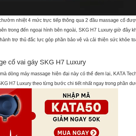
ườm nhiệt 4 mức trực tiếp thông qua 2 đầu massage cổ đượ
 bên trong đến ngoại hình bên ngoài, SKG H7 Luxury giờ đây kh
hành trợ thủ đắc lực góp phần bảo vệ và cải thiện sức khỏe to
ge cổ vai gáy SKG H7 Luxury
ào mà dòng máy massage hiện đại này có thể đem lại, KATA Tec
G H7 Luxury theo từng bước chi tiết nhất ngay trong phần dư