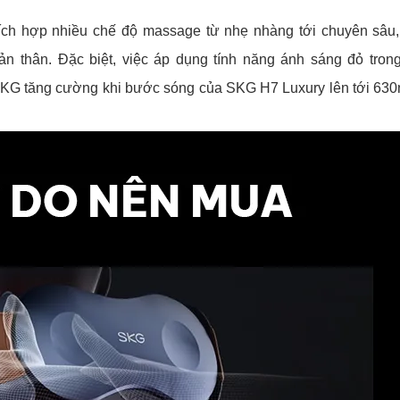
ch hợp nhiều chế độ massage từ nhẹ nhàng tới chuyên sâu
n thân. Đặc biệt, việc áp dụng tính năng ánh sáng đỏ trong
SKG tăng cường khi bước sóng của SKG H7 Luxury lên tới 630