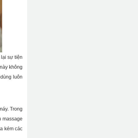
ại sự tiện
 này không
 dùng luôn
máy. Trong
ầu massage
ua kém các