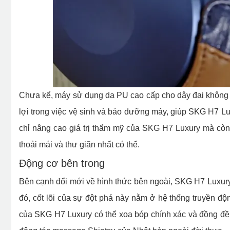
Chưa kể, máy sử dụng da PU cao cấp cho dây đai không ch
lợi trong việc vệ sinh và bảo dưỡng máy, giúp SKG H7 Lu
chỉ nâng cao giá trị thẩm mỹ của SKG H7 Luxury mà cò
thoải mái và thư giãn nhất có thể.
Động cơ bên trong
Bên cạnh đổi mới về hình thức bên ngoài, SKG H7 Luxury
đó, cốt lõi của sự đột phá này nằm ở hệ thống truyền đ
của SKG H7 Luxury có thể xoa bóp chính xác và đồng đề