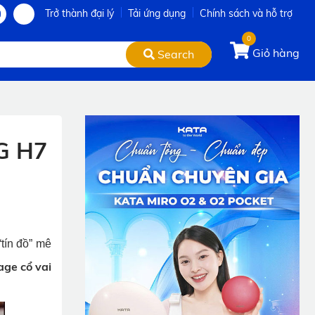
Trở thành đại lý
Tải ứng dụng
Chính sách và hỗ trợ
0
Giỏ hàng
Search
G H7
tín đồ” mê
ge cổ vai