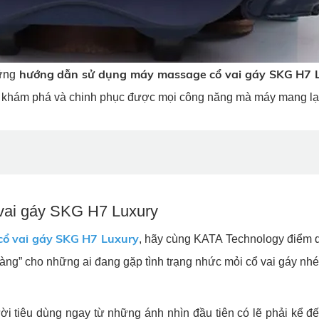
hướng dẫn sử dụng máy massage cổ vai gáy SKG H7 
hững
ể khám phá và chinh phục được mọi công năng mà máy mang lạ
vai gáy SKG H7 Luxury
ổ vai gáy SKG H7 Luxury
, hãy cùng KATA Technology điểm 
vàng” cho những ai đang gặp tình trạng nhức mỏi cổ vai gáy nh
i tiêu dùng ngay từ những ánh nhìn đầu tiên có lẽ phải kể đế