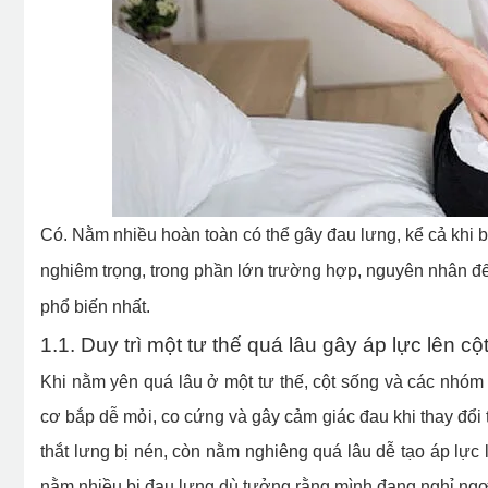
Có. Nằm nhiều hoàn toàn có thể gây đau lưng, kể cả khi 
nghiêm trọng, trong phần lớn trường hợp, nguyên nhân đến
phổ biến nhất.
1.1. Duy trì một tư thế quá lâu gây áp lực lên cộ
Khi nằm yên quá lâu ở một tư thế, cột sống và các nhóm
cơ bắp dễ mỏi, co cứng và gây cảm giác đau khi thay đổi 
thắt lưng bị nén, còn nằm nghiêng quá lâu dễ tạo áp lực 
nằm nhiều bị đau lưng dù tưởng rằng mình đang nghỉ ngơ