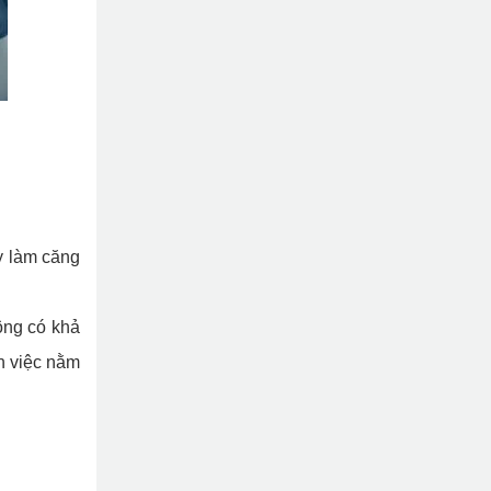
y làm căng
ông có khả
n việc nằm