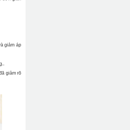
 và giảm áp
g..
 đã giảm rõ