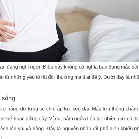
bạn đang nghỉ ngơi. Điều này không có nghĩa bạn đang mắc bện
 từ những yếu tố rất đời thường mà ít ai để ý. Dưới đây là nh
t sống
 cơ nâng đỡ lưng sẽ chịu áp lực kéo dài. Máu lưu thông chậm
tư thế hoặc đứng dậy. Ví dụ, nằm ngửa liên tục nhiều giờ có t
lệch lên vai và hông. Đây là nguyên nhân rất phổ biến khiến n
i.