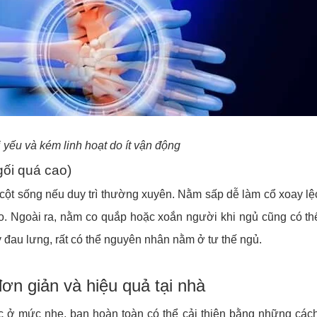
 yếu và kém linh hoạt do ít vận động
gối quá cao)
 cột sống nếu duy trì thường xuyên. Nằm sấp dễ làm cổ xoay lệ
éo. Ngoài ra, nằm co quắp hoặc xoắn người khi ngủ cũng có th
 đau lưng, rất có thể nguyên nhân nằm ở tư thế ngủ.
ơn giản và hiệu quả tại nhà
ặc ở mức nhẹ, bạn hoàn toàn có thể cải thiện bằng những các