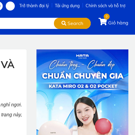
Trở thành đại lý
Tải ứng dụng
Chính sách và hỗ trợ
0
Giỏ hàng
Search
 VÀ
 nghỉ ngơi.
 trạng này,