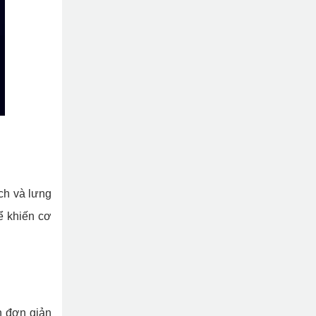
ch và lưng
ể khiến cơ
h đơn giản