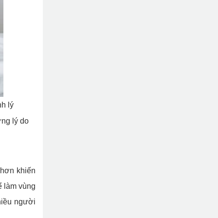
h lý
ững lý do
 hơn khiến
hể làm vùng
hiều người