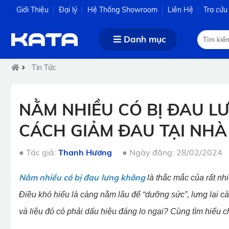
Giới Thiệu
Đại lý
Hệ Thống Showroom
Liên Hệ
Tra cứu
Danh mục
Tin Tức
NẰM NHIỀU CÓ BỊ ĐAU 
CÁCH GIẢM ĐAU TẠI NHÀ
●
Tác giả:
Thanh Hương
●
Ngày đăng: 28/02/2024
Nằm nhiều có bị đau lưng không
là thắc mắc của rất nh
Điều khó hiểu là càng nằm lâu để “dưỡng sức”, lưng lại c
và liệu đó có phải dấu hiệu đáng lo ngại? Cùng tìm hiểu ch