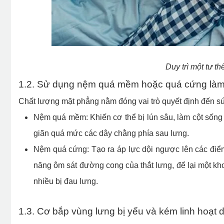
Duy trì một tư th
1.2. Sử dụng nệm quá mềm hoặc quá cứng làm 
Chất lượng mặt phẳng nằm đóng vai trò quyết định đến sứ
Nệm quá mềm: Khiến cơ thể bị lún sâu, làm cột sống 
giãn quá mức các dây chằng phía sau lưng.
Nệm quá cứng: Tạo ra áp lực dội ngược lên các đi
năng ôm sát đường cong của thắt lưng, để lại một k
nhiều bị đau lưng.
1.3. Cơ bắp vùng lưng bị yếu và kém linh hoạt d