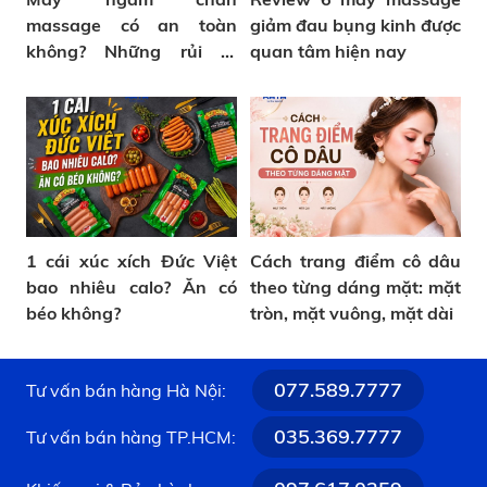
massage có an toàn
giảm đau bụng kinh được
không? Những rủi ro
quan tâm hiện nay
thường gặp
1 cái xúc xích Đức Việt
Cách trang điểm cô dâu
bao nhiêu calo? Ăn có
theo từng dáng mặt: mặt
béo không?
tròn, mặt vuông, mặt dài
077.589.7777
Tư vấn bán hàng Hà Nội:
035.369.7777
Tư vấn bán hàng TP.HCM: