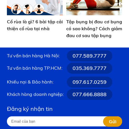
Cổ rùa là gì? 6 bài tập cải
Tập bụng bị đau cơ bụng
thiện cổ rùa tại nhà
có sao không? Cách giảm
đau cơ sau tập bụng
077.589.7777
Tư vấn bán hàng Hà Nội:
035.369.7777
Tư vấn bán hàng TP.HCM:
097.617.0259
Khiếu nại & Bảo hành:
077.666.8888
Khách hàng doanh nghiệp:
Đăng ký nhận tin
Gửi