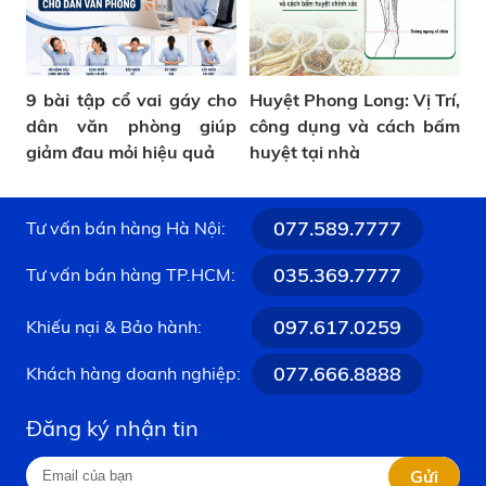
9 bài tập cổ vai gáy cho
Huyệt Phong Long: Vị Trí,
dân văn phòng giúp
công dụng và cách bấm
giảm đau mỏi hiệu quả
huyệt tại nhà
077.589.7777
Tư vấn bán hàng Hà Nội:
035.369.7777
Tư vấn bán hàng TP.HCM:
097.617.0259
Khiếu nại & Bảo hành:
077.666.8888
Khách hàng doanh nghiệp:
Đăng ký nhận tin
Gửi