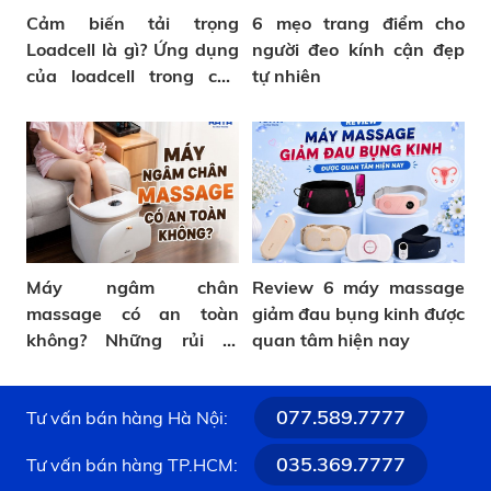
Cảm biến tải trọng
6 mẹo trang điểm cho
Loadcell là gì? Ứng dụng
người đeo kính cận đẹp
của loadcell trong cân
tự nhiên
sức khỏe
Máy ngâm chân
Review 6 máy massage
massage có an toàn
giảm đau bụng kinh được
không? Những rủi ro
quan tâm hiện nay
thường gặp
077.589.7777
Tư vấn bán hàng Hà Nội:
035.369.7777
Tư vấn bán hàng TP.HCM: