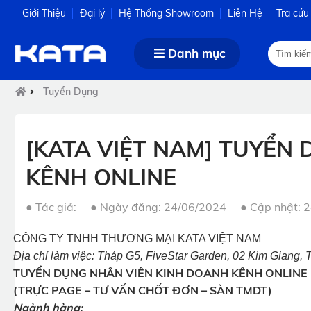
Giới Thiệu
Đại lý
Hệ Thống Showroom
Liên Hệ
Tra cứu
Danh mục
Tuyển Dụng
[KATA VIỆT NAM] TUYỂN
KÊNH ONLINE
●
Tác giả:
●
Ngày đăng: 24/06/2024
●
Cập nhật: 
CÔNG TY TNHH THƯƠNG MẠI KATA VIỆT NAM
Địa chỉ làm việc: Tháp G5, FiveStar Garden, 02 Kim Giang,
TUYỂN DỤNG NHÂN VIÊN KINH DOANH KÊNH ONLINE
(TRỰC PAGE – TƯ VẤN CHỐT ĐƠN – SÀN TMDT)
Ngành hàng: