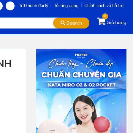
Trở thành đại lý
Tải ứng dụng
Chính sách và hỗ trợ
0
Giỏ hàng
Search
ANH