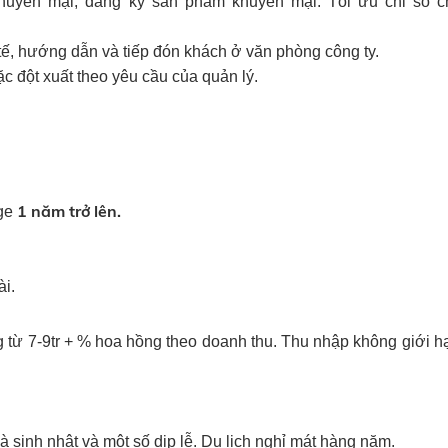
khuyến mại, đăng ký sản phẩm khuyến mại. Tối ưu chỉ số c
tế, hướng dẫn và tiếp đón khách ở văn phòng công ty.
c đột xuất theo yêu cầu của quản lý.
1
năm trở lên.
age
ài.
ng từ 7-9tr + % hoa hồng theo doanh thu. Thu nhập không giới hạ
sinh nhật và một số dịp lễ. Du lịch nghỉ mát hàng năm.