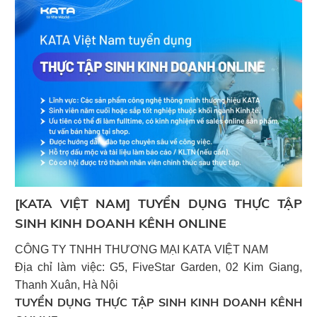
[KATA VIỆT NAM] TUYỂN DỤNG THỰC TẬP
SINH KINH DOANH KÊNH ONLINE
C
CÔNG TY TNHH THƯƠNG MẠI KATA VIỆT NAM
Địa chỉ làm việc: G5, FiveStar Garden, 02 Kim Giang,
N
Thanh Xuân, Hà Nội
X
TUYỂN DỤNG
THỰC TẬP SINH KINH DOANH KÊNH
T