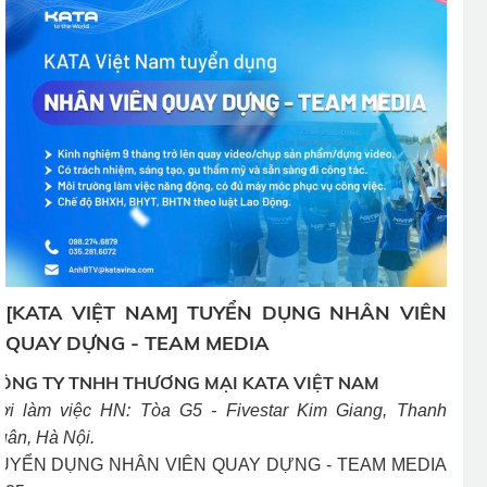
[KATA VIỆT NAM] TUYỂN DỤNG NHÂN VIÊN
QUAY DỰNG - TEAM MEDIA
ÔNG TY TNHH THƯƠNG MẠI KATA VIỆT NAM
ơi làm việc HN: Tòa G5 - Fivestar Kim Giang, Thanh
uân, Hà Nội.
UYỂN DỤNG NHÂN VIÊN QUAY DỰNG - TEAM MEDIA