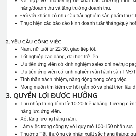
Kết hợp với marketing đề xuất các chương trình 
hàng/doanh thu và tăng trưởng doanh thu.
Đối với khách có nhu cầu trải nghiệm sản phẩm thực 
Thực hiện các báo cáo kinh doanh tuần/tháng/quý hoặ
2. YÊU CẦU CÔNG VIỆC
Nam, nữ tuổi từ 22-30, giao tiếp tốt.
Tốt nghiệp cao đẳng, đại học trở lên.
Ưu tiên ứng viên có kinh nghiệm sales online/trực p
Ưu tiên ứng viên có kinh nghiệm vận hành sàn TMĐT
Tinh thần trách nhiệm, năng động trong công việc.
Mong muốn tìm kiếm cơ hội gắn bó và phát triển lâu d
3. QUYỀN LỢI ĐƯỢC HƯỞNG
Thu nhập trung bình từ 10-20 triệu/tháng. Lương cứ
năng lực ứng viên.
Xét tăng lương hàng năm.
Làm việc trong công ty với quy mô 100-150 nhân sự.
Thưởng Tết, thưởng cá nhân xuất sắc hàng tháng; quà 