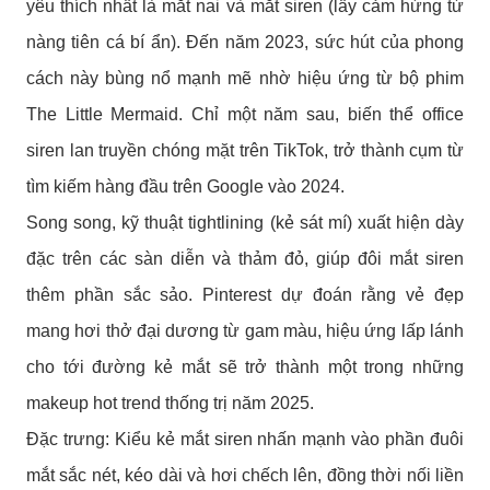
yêu thích nhất là mắt nai và mắt siren (lấy cảm hứng từ
nàng tiên cá bí ẩn). Đến năm 2023, sức hút của phong
cách này bùng nổ mạnh mẽ nhờ hiệu ứng từ bộ phim
The Little Mermaid. Chỉ một năm sau, biến thể office
siren lan truyền chóng mặt trên TikTok, trở thành cụm từ
tìm kiếm hàng đầu trên Google vào 2024.
Song song, kỹ thuật tightlining (kẻ sát mí) xuất hiện dày
đặc trên các sàn diễn và thảm đỏ, giúp đôi mắt siren
thêm phần sắc sảo. Pinterest dự đoán rằng vẻ đẹp
mang hơi thở đại dương từ gam màu, hiệu ứng lấp lánh
cho tới đường kẻ mắt sẽ trở thành một trong những
makeup hot trend thống trị năm 2025.
Đặc trưng: Kiểu kẻ mắt siren nhấn mạnh vào phần đuôi
mắt sắc nét, kéo dài và hơi chếch lên, đồng thời nối liền