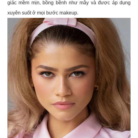
giác mềm mịn, bồng bềnh như mây và được áp dụng
xuyên suốt ở mọi bước makeup.