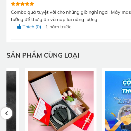
Combo quà tuyệt vời cho những giờ nghỉ ngơi! Máy mas
tưởng để thư giãn và nạp lại năng lượng
Thích (0)
1 năm trước
SẢN PHẨM CÙNG LOẠI
KATA Tech
Chọn Combo "Giờ nghỉ lý tưởng" của
là cá
phúc của người nhận. Đồng thời cũng là lời gửi gắm t
diện dù chỉ là khoảng thời gian nghỉ trưa ngắn ngủi.
Combo quà tặng khách hàng “Giờ nghỉ lý
Xuất phát từ việc tìm hiểu đặc thù công việc phải ngồi 
của KATA Technology bao gồm bộ đôi thiết bị là:
Máy massage mắt KATA ME80
sở hữu số lượng 1