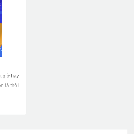
a giờ hay
n là thời
 ME10 và
 một buổi