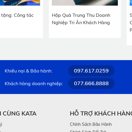
 KATA ME80 còn tạo ra trải nghiệm nghỉ ngơi như tại spa chuy
ng tác
Hộp Quà Trung Thu Doanh
Set Quà 
 hồi thị lực về trạng thái tự nhiên tốt hơn.
Nghiệp Tri Ân Khách Hàng
Quà Tặng
Răng Điệ
097.617.0259
Khiếu nại & Bảo hành:
077.666.8888
Khách hàng doanh nghiệp:
N CÙNG KATA
HỖ TRỢ KHÁCH HÀN
lý
Chính Sách Bảo Hành