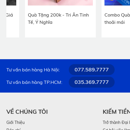
giúp xóa tan mọi stress mà đôi mắt phải chịu đựng.
Quà Tặng 200k - Tri Ân Tinh
Combo Quà tặng: Cô
khi kết hợp massage nhẹ nhàng cùng chườm ấm để phục
Tế, Ý Nghĩa
thoải mái
077.589.7777
Tư vấn bán hàng Hà Nội:
035.369.7777
Tư vấn bán hàng TP.HCM:
VỀ CHÚNG TÔI
KIẾM TIỀ
Giới Thiệu
Trở thành Đại 