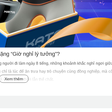
ặng “Giờ nghỉ lý tưởng”?
 người đi làm ngày 8 tiếng, những khoảnh khắc nghỉ ngơi giữ
g chỉ là lúc để ăn trưa hay trò chuyện cùng đồng nghiệp, mà cò
 về mặt tinh thần lẫn thể chất.
p
“Giờ nghỉ lý tưởng” kết hợp bộ đôi máy massage mắt KATA
 dụng đa dạng:
công sở sẽ có những giây phút nghỉ trưa thoải mái nhất sau