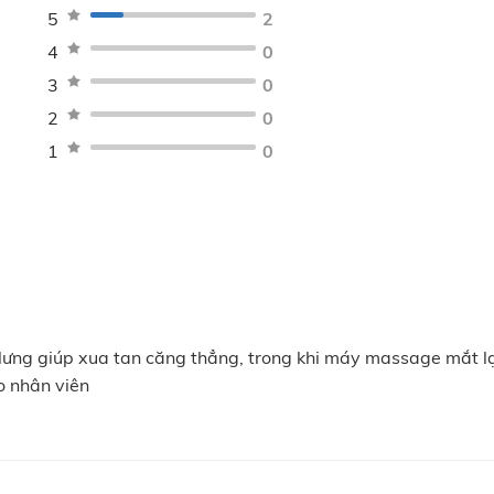
5
2
 nhắc nhở họ nên trân trọng từng khoảnh khắc trong cuộc sốn
4
0
y dựng mối quan hệ hợp tác bền vững
3
0
 việc tích cực và tràn đầy sức sống hơn để nâng cao hiệu suất
2
0
1
0
ưng giúp xua tan căng thẳng, trong khi máy massage mắt lạ
o nhân viên