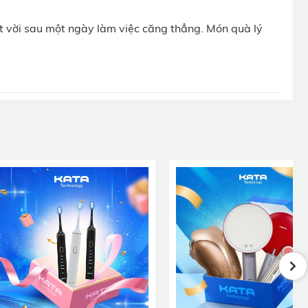
 vời sau một ngày làm việc căng thẳng. Món quà lý
e và hạnh
cách toàn
lý tưởng”
 đa điểm