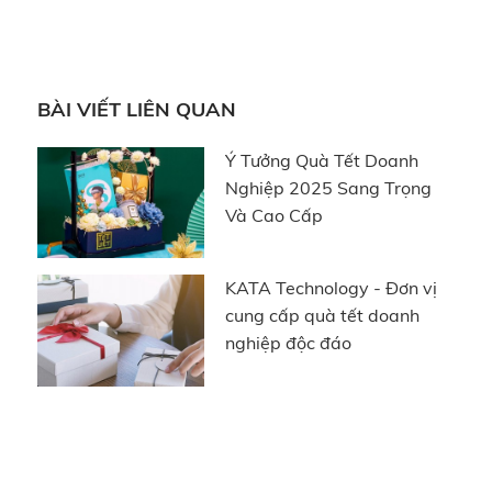
thiệp chúc gói gọn bên trong gọn gàng.
BÀI VIẾT LIÊN QUAN
Ý Tưởng Quà Tết Doanh
Nghiệp 2025 Sang Trọng
Và Cao Cấp
KATA Technology - Đơn vị
cung cấp quà tết doanh
nghiệp độc đáo
Quà tặng doanh nghiệp cung chúc bình
an Trung Thu
Quà tặng doanh nghiệp Tết Trung Thu bất ngờ từ
thương hiệu KATA Technology nổi bật với các sản