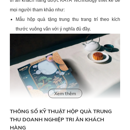
tri ân khách hàng được KATA Technology thiết kế để
mọi người tham khảo như:
Mẫu hộp quà tặng trung thu trang trí theo kích
thước vuông vắn với ý nghĩa đủ đầy.
THÔNG SỐ KỸ THUẬT HỘP QUÀ TRUNG
Mẫu hộp quà tặng doanh nghiệp dịp Trung Thu
THU DOANH NGHIỆP TRI ÂN KHÁCH
HÀNG
hình chữ nhật phù hợp để bố trí nhiều sản phẩm,