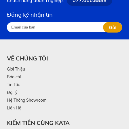
077.666.8888
Khách hàng doanh nghiệp:
trợ đo lường và phân tích tới 13 chỉ số cơ thể với
Đăng ký nhận tin
độ chính xác cao. Kết quả có thể đồng bộ với ứng
dụng Feelfit để tạo báo cáo sức khỏe chi tiết, trong
Gửi
khi màn hình LED hiển thị rõ nét giúp theo dõi
thông tin dễ dàng. Thiết bị sử dụng vật liệu nhựa
ABS cao cấp, đảm bảo độ bền và tính thẩm mỹ
VỀ CHÚNG TÔI
trong quá trình sử dụng lâu dài.
Giới Thiệu
Báo chí
Tin Tức
Đại lý
Hệ Thống Showroom
Liên Hệ
KIẾM TIỀN CÙNG KATA