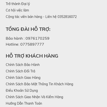
Trở thành Đại lý
Cơ hội việc làm
Cộng tác viên bán hàng - Liên hệ 0352816072
Thiết bị chăm sóc sức khỏe tiện lợi KATA
TỔNG ĐÀI HỖ TRỢ:
Technology
Bảo hành :
0976170259
Thay cho lời tri ân gửi đến khách hàng và đối tác đã
Hotline:
0775897777
đồng hành trong thời gian qua, doanh nghiệp có thể
tham khảo lựa chọn các thiết bị chăm sóc sức
HỖ TRỢ KHÁCH HÀNG
khỏe làm quà Trung Thu. Với lựa chọn quà tặng
Chính Sách Bảo Hành
doanh nghiệp là các sản phẩm của Kata, doanh
Chính Sách Đổi Trả
Chính Sách Giao Hàng
nghiệp sẽ dễ dàng xây dựng hình ảnh gần gũi và
Chính Sách Bảo Mật Thông Tin Khách Hàng
thân thiện hơn trong tâm trí khách hàng và đối tác.
Điều Khoản Sử Dụng
Chính Sách Giao Nhận Và Kiểm Hàng
Hướng Dẫn Thanh Toán