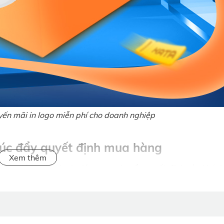
yến mãi in logo miễn phí cho doanh nghiệp
húc đẩy quyết định mua hàng
 tâm lý học hành vi, giúp xoay chuyển quyết định của khác
m giá sâu