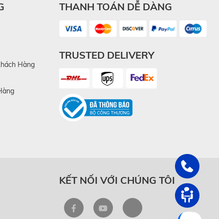
 tiêu chí
G
THANH TOÁN DỄ DÀNG
TRUSTED DELIVERY
tối ưu để
Khách Hàng
nh nghiệp
Hàng
 sản phẩm
ằng ngày
y.
KẾT NỐI VỚI CHÚNG TÔI