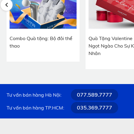
Quà Tặng Valentine 14/2
Bộ Quà Tặng Doanh 
Ngọt Ngào Cho Sự Kiện Tình
Quà Tặng Cân Sức K
Nhân
Tử
077.589.7777
Tư vấn bán hàng Hà Nội:
Quà tặng khuyến mãi –
035.369.7777
Tư vấn bán hàng TP.HCM:
2. Tiêu chí chọn quà tặng cho chươ