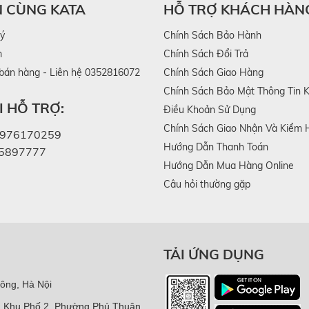
ả tối ưu, doanh nghiệp cần lựa chọn sản phẩm dựa trên những
N CÙNG KATA
HỖ TRỢ KHÁCH HÀN
lý
Chính Sách Bảo Hành
m
Chính Sách Đổi Trả
 bán hàng - Liên hệ 0352816072
Chính Sách Giao Hàng
tặng rất lớn. Vì vậy, quà tặng khuyến mãi cần có kích thước 
Chính Sách Bảo Mật Thông Tin 
 HỖ TRỢ:
ogistics). Những món quà nhỏ gọn nhưng "có võ" sẽ giúp doa
Điều Khoản Sử Dụng
Chính Sách Giao Nhận Và Kiểm 
976170259
Hướng Dẫn Thanh Toán
5897777
Hướng Dẫn Mua Hàng Online
gay
Câu hỏi thường gặp
ng lại giá trị. Vì vậy, quà tặng khuyến mãi cần là những
ác sản phẩm chăm sóc cá nhân, sức khỏe hoặc sinh hoạt h
ác nhóm
quà tặng
doanh nghiệp hiện nay đều đi theo hướng nà
TẢI ỨNG DỤNG
ông, Hà Nội
, Khu Phố 2, Phường Phú Thuận,