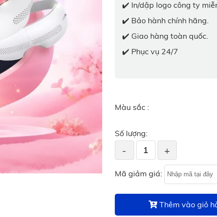
✔️ In/dập logo công ty miễn
✔️ Bảo hành chính hãng.
✔️ Giao hàng toàn quốc.
✔️ Phục vụ 24/7
Màu sắc :
Số lượng:
-
+
Mã giảm giá:
Thêm vào giỏ h