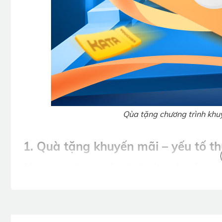
Qùa tặng chương trình khu
1. Quà tặng khuyến mãi – yếu tố t
Sử dụng quà tặng khuyến mãi là một nghệ thuật trong
"cân nhắc" sang "chốt đơn" chỉ trong tích tắc.
1.1 Tăng giá trị đơn hàng mà không cần giả