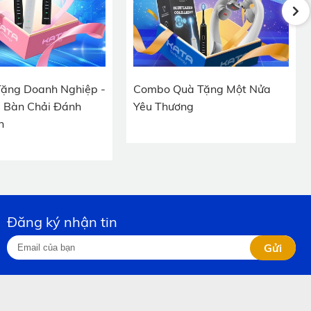
à Tặng Một Nửa
Dự án triển khai: Quà tặng
ng
doanh nghiệp Bảo Việt Nhân
Thọ Tây Ninh
Đăng ký nhận tin
Gửi