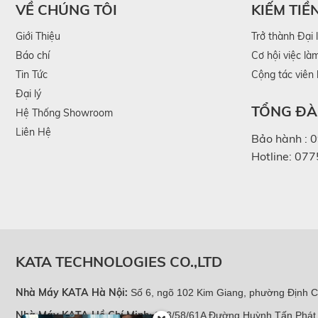
Để một chiến dịch
quà tặng doanh nghiệp
đạt hiệu qu
VỀ CHÚNG TÔI
KIẾM TIỀ
thực tế, thay vì chỉ nhìn vào giá hoặc hình thức.
Giới Thiệu
Trở thành Đại 
Báo chí
Cơ hội việc là
2.1 Nhỏ gọn, dễ đóng gói và vận chuyển
Tin Tức
Cộng tác viên
Đặc thù của các chương trình kích cầu là số lượng quà 
Đại lý
TỔNG ĐÀI
Hệ Thống Showroom
không làm tăng chi phí kho bãi hay phí vận chuyển (l
Liên Hệ
triển khai chiến dịch mượt mà trên diện rộng.
Bảo hành :
0
Hotline:
077
2.2 Thiết thực, khách hàng có thể sử dụng n
Một món quà nếu không được sử dụng gần như không ma
có thể dùng ngay, không cần hướng dẫn phức tạp. C
thường có tỷ lệ sử dụng cao hơn. Đây cũng là lý do c
KATA TECHNOLOGIES CO.,LTD
Nhà Máy KATA Hà Nội
:
Số 6, ngõ 102 Kim Giang, phường Định C
Nhà Máy KATA Hồ Chí Minh
: 803/58/61A Đường Huỳnh Tấn Phát