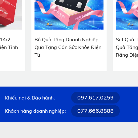
Nghiệp -
Set Quà Tặng Doanh Nghiệp -
Combo Qu
hỏe Điện
Quà Tặng Bàn Chải Đánh
Yêu Thươ
Răng Điện
097.617.0259
Khiếu nại & Bảo hành:
 yếu tố thúc đẩy quyết định mua hàng
077.666.8888
Khách hàng doanh nghiệp:
ng trình khuyến mãi