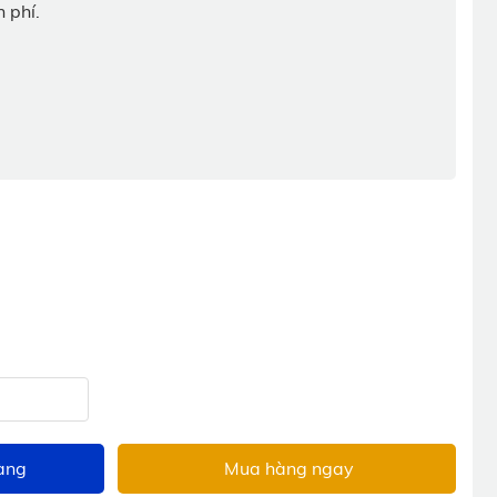
 phí.
àng
Mua hàng ngay