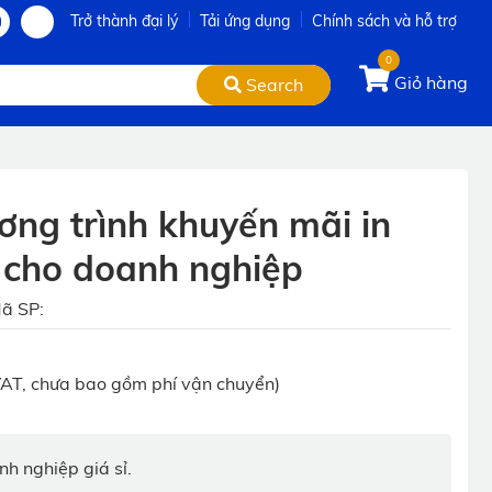
Trở thành đại lý
Tải ứng dụng
Chính sách và hỗ trợ
0
Giỏ hàng
Search
ng trình khuyến mãi in
í cho doanh nghiệp
ã SP:
AT, chưa bao gồm phí vận chuyển)
h nghiệp giá sỉ.