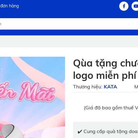
 đơn hàng
Qùa tặng chươ
logo miễn ph
Thương hiệu:
KATA
M
(Giá đã bao gồm thuế V
✔️ Cung cấp quà tặng doan