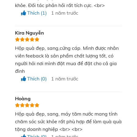
khoản chi phí đổi trả nếu không phù hợp.
khỏe. Đối tác phản hồi rất tích cực. <br>
Thích (1)
1 năm trước
Dịch vụ quà tặng doanh nghiệp của KATA
Technology chính là lựa chọn tối ưu và tốt nhất cho
Kira Nguyễn
mỗi doanh nghiệp. Từ việc lựa chọn, thiết kế đều
được trọn gói với cam kết chất lượng đồng bộ và tiết
Hộp quà đẹp, sang,cứng cáp. Mình được nhân
kiệm chi phí lớn cho mỗi doanh nghiệp.
viên feeback là sản phẩm chất lượng tốt, có
người hỏi nơi mình đặt mua để đặt cho cả gia
đình
Thích (0)
1 năm trước
Hoàng
Hộp quà đẹp, sang, máy tăm nước mang tính
chăm sóc sức khỏe rất phù hợp để làm quà quà
tặng doanh nghiệp <br> <br>
Thích (0)
1 năm trước