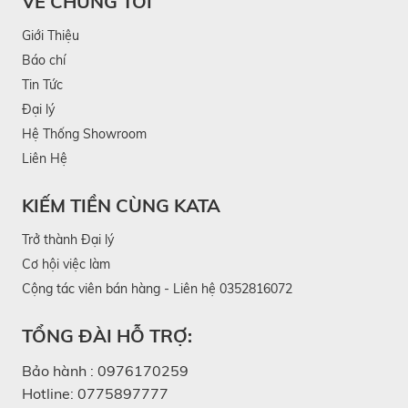
VỀ CHÚNG TÔI
nước KATA G1 không chỉ đáp ứng nhu cầu của số
Giới Thiệu
đông khách hàng mà còn là cách tạo ấn tượng theo
Báo chí
cách gần gũi hơn của chính doanh nghiệp.
Tin Tức
Đại lý
Hệ Thống Showroom
Liên Hệ
KIẾM TIỀN CÙNG KATA
Trở thành Đại lý
Cơ hội việc làm
Cộng tác viên bán hàng - Liên hệ 0352816072
TỔNG ĐÀI HỖ TRỢ:
Bảo hành :
0976170259
Hotline:
0775897777