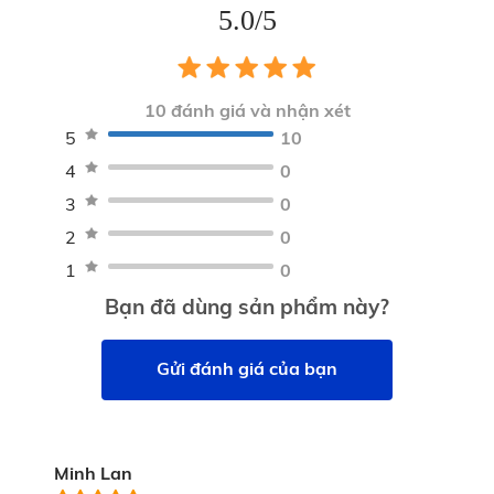
5.0/5
10
đánh giá và nhận xét
5
10
4
0
3
0
2
0
1
0
Bạn đã dùng sản phẩm này?
Gửi đánh giá của bạn
Sản phẩm quà tặng chính hàng, cam kết
chất lượng
Minh Lan