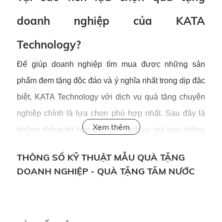
doanh nghiệp của KATA
Technology?
Để giúp doanh nghiệp tìm mua được những sản
phẩm đem tặng độc đáo và ý nghĩa nhất trong dịp đặc
biệt, KATA Technology với dịch vụ quà tặng chuyên
nghiệp chính là lựa chọn phù hợp nhất. Sau đây là
những thông tin hấp dẫn của dịch vụ mà bạn không
nên bỏ qua:
THÔNG SỐ KỸ THUẬT MẪU QUÀ TẶNG
Thiết kế thông điệp tạo dấu ấn với mọi
DOANH NGHIỆP - QUÀ TẶNG TĂM NƯỚC
khách hàng
Một món quà đẹp không chỉ tạo thiện cảm với mỗi
người mà còn là cách để doanh nghiệp gửi gắm