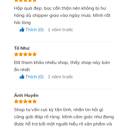
Hộp quà đẹp, bọc cẩn thận nên không bị hư
hỏng dù shipper giao vào ngày mưa. Mình rất
hài lòng
Thích (0)
1 năm trước
Tố Như
Đã tham khảo nhiều shop, thấy shop này bán
ổn nhất
Thích (0)
1 năm trước
Ánh Huyền
Shop tư vấn cực kỳ tận tình, nhắn tin hỏi gì
cũng giải đáp rõ ràng. Mình cảm giác như đang
Tiết kiệm chi phí so với lựa chọn quà
được hỗ trợ bởi một người hiểu rõ sản phẩm và