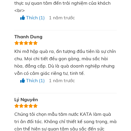
thực sự quan tâm đến trải nghiệm của khách
thông thường
<br>
Thích (1)
1 năm trước
Việc lựa chọn quà tặng xong rồi mới đem đi in ấn
thường tiêu tốn một khoản phí gấp đôi so với ngân
Thanh Dung
sách ban đầu của mỗi doanh nghiệp. Thấu hiểu điều
đó, dịch vụ quà tặng chuyên nghiệp của KATA vừa
Khi mở hộp quà ra, ấn tượng đầu tiên là sự chỉn
cung cấp các sản phẩm quà tặng hiện đại, độc đáo
chu. Mọi chi tiết đều gọn gàng, màu sắc hài
hòa, đẳng cấp. Dù là quà doanh nghiệp nhưng
vừa đi kèm dịch vụ thiết kế, in ấn logo giúp doanh
vẫn có cảm giác riêng tư, tinh tế.
nghiệp, tổ chức tiết kiệm được một khoản chi phí lớn.
Thích (1)
1 năm trước
KATA Technology
Tại
, khách hàng có thể trao đổi
chi tiết mong muốn và yêu cầu để lựa chọn ra món
Lý Nguyên
quà đáp ứng được yêu cầu cũng như thể hiện được
Chúng tôi chọn mẫu tăm nước KATA làm quà
hình ảnh doanh nghiệp. Từ đó, mỗi doanh nghiệp sẽ
tri ân đối tác. Không chỉ thiết kế sang trọng, mà
lựa chọn đúng được sản phẩm mà không tốn thêm
còn thể hiện sự quan tâm sâu sắc đến sức