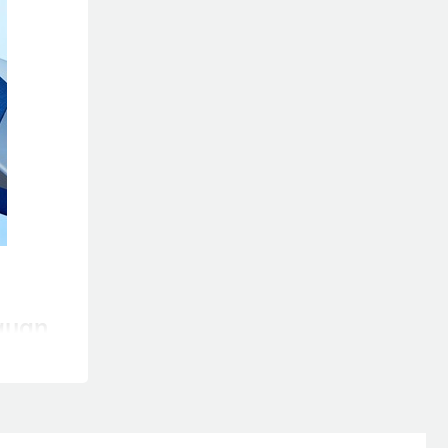
 quan
iết kế
ứng khá