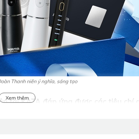
Đoàn Thanh niên ý nghĩa, sáng tạo
ên tại KATA đáp ứng được các tiêu chí
ấp hành thường cân nhắc nhiều yếu tố như tính thiết thực, th
 Các sản phẩm của KATA được nhiều đơn vị lựa chọn bởi đáp 