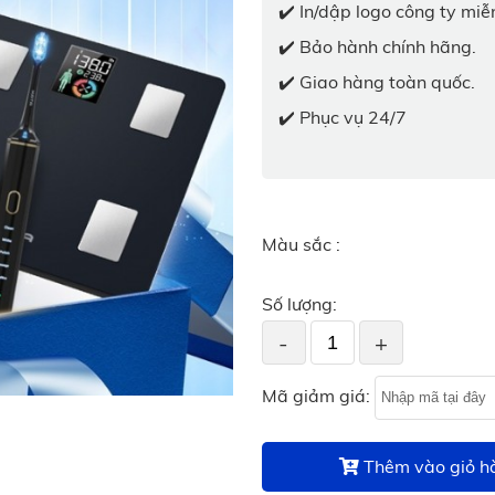
✔️ In/dập logo công ty miễn
✔️ Bảo hành chính hãng.
✔️ Giao hàng toàn quốc.
✔️ Phục vụ 24/7
Màu sắc :
Số lượng:
-
+
Mã giảm giá:
Thêm vào giỏ h