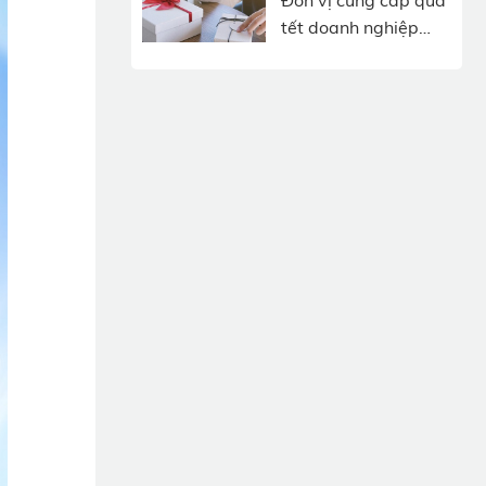
Đơn vị cung cấp quà
tết doanh nghiệp
độc đáo