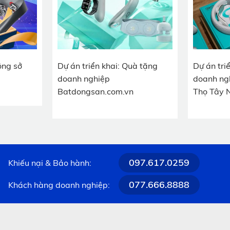
ông sở
Dự án triển khai: Quà tặng
Dự án tri
doanh nghiệp
doanh ng
Batdongsan.com.vn
Thọ Tây 
097.617.0259
Khiếu nại & Bảo hành:
077.666.8888
Khách hàng doanh nghiệp:
anh niên lý tưởng cần có giá trị sử dụng lâu dài