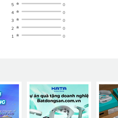
5
0
4
0
3
0
ng hằng ngày
2
0
 có giá trị sử dụng lâu dài. Thay vì chỉ mang tính kỷ niệm,
1
0
n cảm thấy thiết thực hơn. Các thiết bị chăm sóc cá nhân nh
h đều là những sản phẩm phù hợp. Đây cũng là nhóm sản ph
oanh nghiệp
dành cho nhân viên và đối tác.