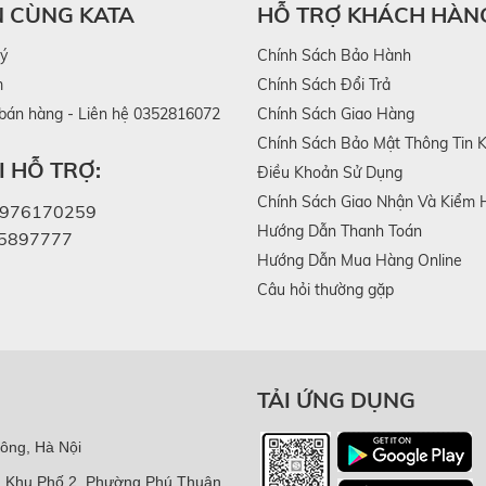
N CÙNG KATA
HỖ TRỢ KHÁCH HÀN
 đoàn viên thanh niên
lý
Chính Sách Bảo Hành
g và yêu thích các sản phẩm hiện đại. Vì vậy, quà tặng Đại h
m
Chính Sách Đổi Trả
 sử dụng. Các sản phẩm chăm sóc cá nhân công nghệ hiện nay
 bán hàng - Liên hệ 0352816072
Chính Sách Giao Hàng
Chính Sách Bảo Mật Thông Tin 
u tính năng tiện lợi, phù hợp với nhu cầu sử dụng của người tr
 HỖ TRỢ:
Điều Khoản Sử Dụng
Chính Sách Giao Nhận Và Kiểm 
kiện
976170259
Hướng Dẫn Thanh Toán
5897777
tham dự thường khá lớn. Do đó, quà tặng Đại hội Đoàn Thanh 
Hướng Dẫn Mua Hàng Online
i trao tặng. Những thiết bị nhỏ gọn như bàn chải điện hay m
Câu hỏi thường gặp
 tặng cho doanh nghiệp hoặc quà tặng sự kiện.
á trị sử dụng
TẢI ỨNG DỤNG
ặng Đại hội Đoàn Thanh niên. Tuy nhiên, việc tối ưu chi phí 
ông, Hà Nội
iết bị chăm sóc cá nhân hiện nay có mức giá khá hợp lý nhưn
, Khu Phố 2, Phường Phú Thuận,