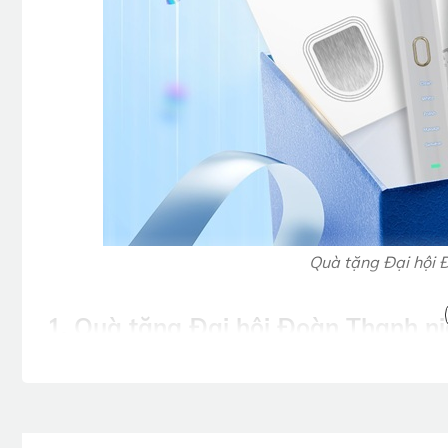
Quà tặng Đại hội 
1. Quà tặng Đại hội Đoàn Thanh ni
trọng
Khi lựa chọn quà tặng Đại hội Đoàn Thanh niên, Ban ch
phù hợp với người trẻ và ngân sách của chương trình.