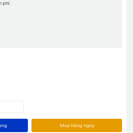
 phí.
àng
Mua hàng ngay