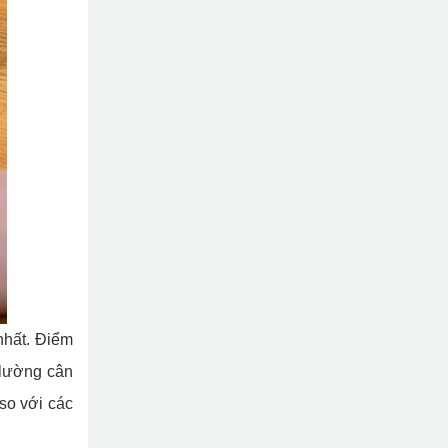
nhất. Điểm
 lường cân
so với các