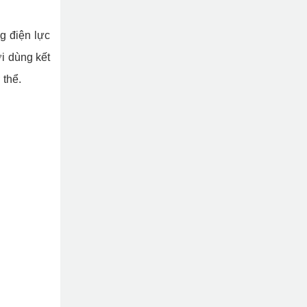
g điện lực
i dùng kết
 thể.