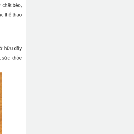
ư chất béo,
ục thể thao
sở hữu đầy
t sức khỏe