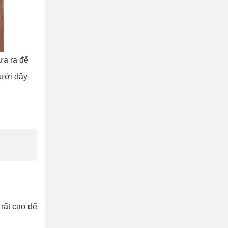
ưa ra để
dưới đây
rất cao để