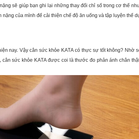
nặng sẽ giúp bạn ghi lại những thay đổi chỉ số trong cơ thể nh
n nặng của mình để cải thiện chế độ ăn uống và tập luyện thể d
hiện nay. Vậy cân sức khỏe KATA có thực sự tốt không? Nhờ 
g, cân sức khỏe KATA được coi là thước đo phản ánh chân thậ