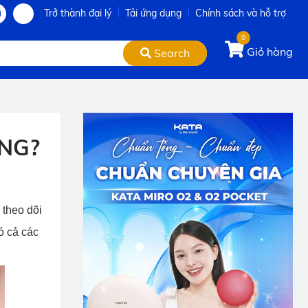
Trở thành đại lý
Tải ứng dụng
Chính sách và hỗ trợ
0
Giỏ hàng
Search
ÔNG?
 theo dõi
ó cả các