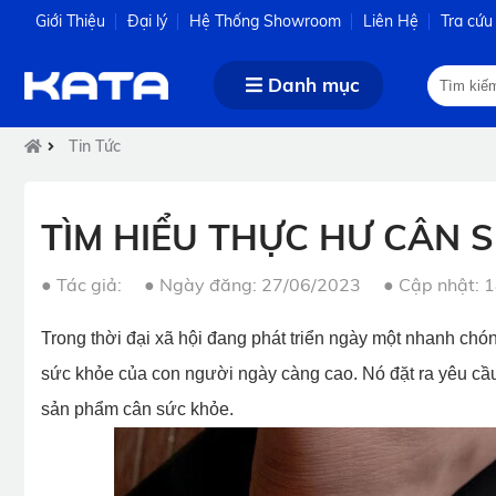
Giới Thiệu
Đại lý
Hệ Thống Showroom
Liên Hệ
Tra cứu
Danh mục
Tin Tức
TÌM HIỂU THỰC HƯ CÂN 
●
Tác giả:
●
Ngày đăng: 27/06/2023
●
Cập nhật: 
Trong thời đại xã hội đang phát triển ngày một nhanh chó
sức khỏe của con người ngày càng cao. Nó đặt ra yêu cầu
sản phẩm cân sức khỏe.