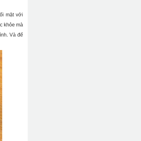
ối mặt với
ức khỏe mà
ình. Và để