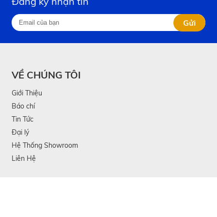
Đăng ký nhận tin
Gửi
VỀ CHÚNG TÔI
Giới Thiệu
Báo chí
Tin Tức
Đại lý
Hệ Thống Showroom
Liên Hệ
KIẾM TIỀN CÙNG KATA
Trở thành Đại lý
Cơ hội việc làm