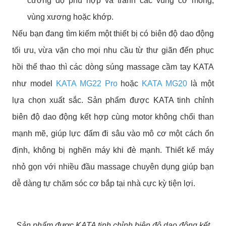
cường độ phù hợp và tránh các vùng cơ mỏng,
vùng xương hoặc khớp.
Nếu bạn đang tìm kiếm một thiết bị có biên độ dao động
tối ưu, vừa vặn cho mọi nhu cầu từ thư giãn đến phục
hồi thể thao thì các dòng súng massage cầm tay KATA
như model
KATA MG22 Pro
hoặc
KATA MG20
là một
lựa chọn xuất sắc. Sản phẩm được KATA tinh chỉnh
biên độ dao động kết hợp cùng motor không chổi than
mạnh mẽ, giúp lực đấm đi sâu vào mô cơ một cách ổn
định, không bị nghẽn máy khi đè mạnh. Thiết kế máy
nhỏ gọn với nhiều đầu massage chuyên dụng giúp bạn
dễ dàng tự chăm sóc cơ bắp tại nhà cực kỳ tiện lợi.
Sản phẩm được KATA tinh chỉnh biên độ dao động kết