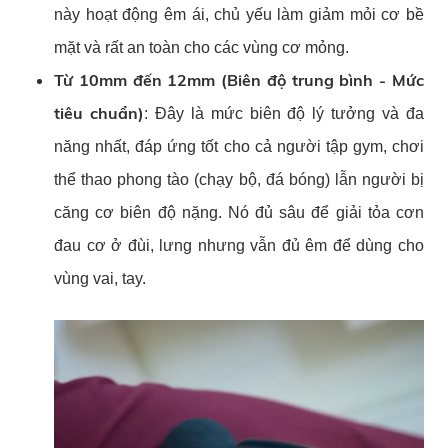
này hoạt động êm ái, chủ yếu làm giảm mỏi cơ bề
mặt và rất an toàn cho các vùng cơ mỏng.
Từ 10mm đến 12mm (Biên độ trung bình - Mức
tiêu chuẩn)
: Đây là mức biên độ lý tưởng và đa
năng nhất, đáp ứng tốt cho cả người tập gym, chơi
thể thao phong tào (chạy bộ, đá bóng) lẫn người bị
căng cơ biên độ nặng. Nó đủ sâu để giải tỏa cơn
đau cơ ở đùi, lưng nhưng vẫn đủ êm để dùng cho
vùng vai, tay.