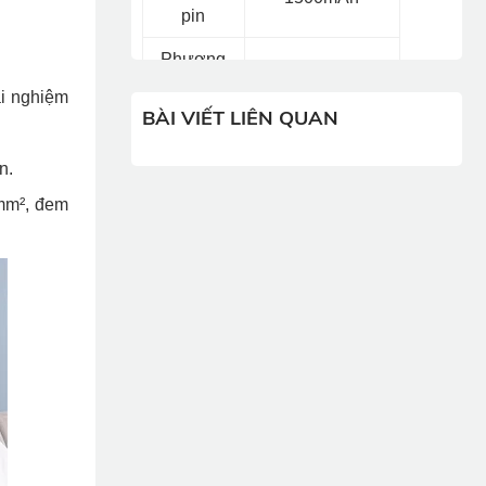
pin
Phương
Type-C
thức sạc
ải nghiệm
BÀI VIẾT LIÊN QUAN
Công suất
n.
đầu vào
10W
0mm², đem
định mức
Điện áp đầu
vào định
5V
mức
Kích thước
72.15*35.3*125mm
01 x Máy
massage SKG
E3 Pro