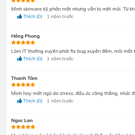
Mình skincare kỹ phần mắt nhưng vẫn bị mệt mỏi. Từ kh
Thích (0)
1 năm trước
Hồng Phong
Làm IT thường xuyên phải fix bug xuyên đêm, mỏi mắt ki
Thích (0)
1 năm trước
Thanh Tâm
Chườm nóng đá
Mình hay mất ngủ do stress, đầu óc căng thẳng, nhức đ
04 chế độ massage đáp ứng mọi nhu cầu
Thích (0)
1 năm trước
Máy massage mắt SKG E3 Pro có 4 chế độ massage ph
Ngoc Lan
sau:
Chế độ sức sống (Vitality Mode): Massage túi khí d