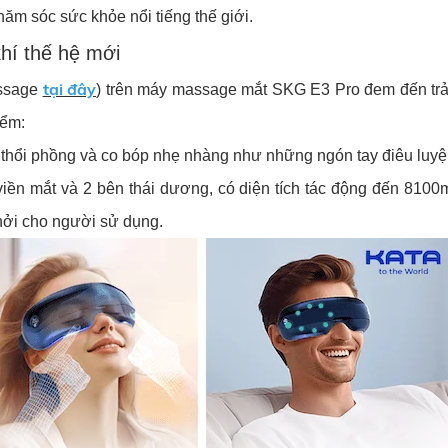
hăm sóc sức khỏe nổi tiếng thế giới.
hí thế hệ mới
tại đây
massage
) trên máy massage mắt SKG E3 Pro đem đến tr
iểm:
 thổi phồng và co bóp nhẹ nhàng như những ngón tay điêu luyệ
viền mắt và 2 bên thái dương, có diện tích tác động đến 810
hởi cho người sử dụng.