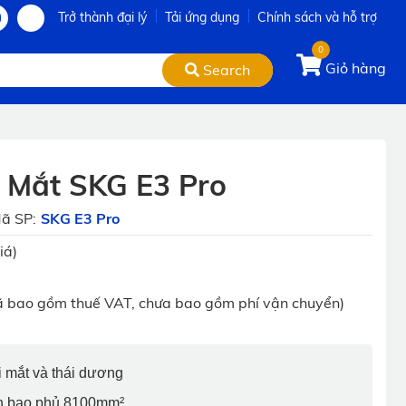
Trở thành đại lý
Tải ứng dụng
Chính sách và hỗ trợ
0
Giỏ hàng
Search
 Mắt SKG E3 Pro
ã SP:
SKG E3 Pro
iá)
ã bao gồm thuế VAT, chưa bao gồm phí vận chuyển)
tại mắt và thái dương
ần bao phủ 8100mm²