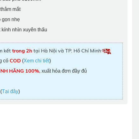
 thâm mắt
ộ gọn nhẹ
 kính nhìn xuyên thấu
 kết
trong 2h
tại Hà Nội và TP. Hồ Chí Minh
COD
g có
(
Xem chi tiết
)
ÍNH HÃNG 100%
, xuất hóa đơn đầy đủ
Í
(
Tại đây
)