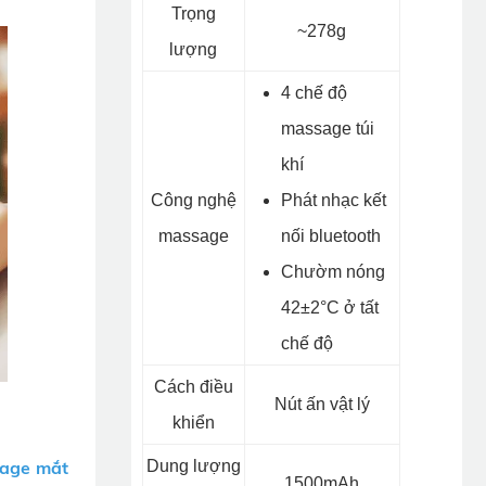
Trọng
~278g
lượng
4 chế độ
massage túi
khí
Công nghệ
Phát nhạc kết
massage
nối bluetooth
Chườm nóng
42±2°C ở tất
chế độ
Cách điều
Nút ấn vật lý
khiển
age mắt
Dung lượng
1500mAh