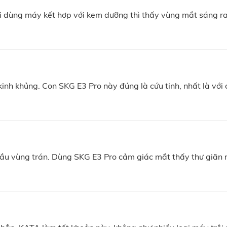
i dùng máy kết hợp với kem dưỡng thì thấy vùng mắt sáng ra
nh khủng. Con SKG E3 Pro này đúng là cứu tinh, nhất là với 
nh bay bọng mắt, quầng thâm
ầu vùng trán. Dùng SKG E3 Pro cảm giác mắt thấy thư giãn r
ối hợp các chức năng với nhau, đáp ứng từng nhu cầu sử 
ạng 1 + Chườm nóng + Âm thanh “Rừng chữa lành”.