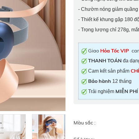
- Chườm nóng giảm quầng
- Thiết kế khung gập 180 đ
- Trọng lượng chỉ 278g, mắt
Giao
Hỏa Tốc VIP
cam
THANH TOÁN
đa dạn
CH
Cam kết sản phẩm
Bảo hành
12 tháng
MIỄN PH
Trải nghiệm
Màu sắc :