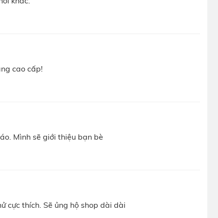
nổi khác.
ành”.
àng cao cấp!
o. Mình sẽ giới thiệu bạn bè
 cực thích. Sẽ ủng hộ shop dài dài