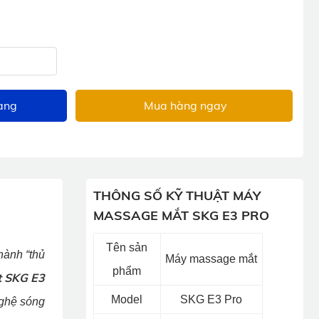
àng
Mua hàng ngay
THÔNG SỐ KỸ THUẬT MÁY
MASSAGE MẮT SKG E3 PRO
Tên sản
thành “thủ
Máy massage mắt
phẩm
 SKG E3
Model
SKG E3 Pro
nghệ sóng