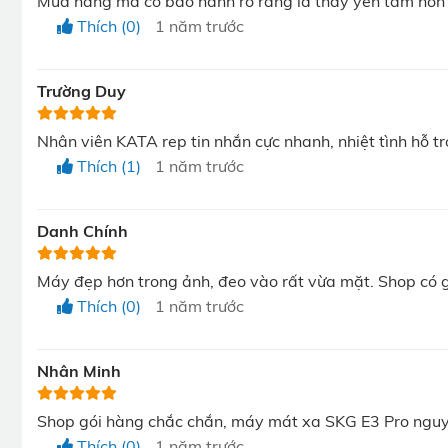
Mua hàng mà có bảo hành rõ ràng là thấy yên tâm hơn h
Chế độ làm dịu (Soothing Mode): Massage túi khí d
Thích (0)
1 năm trước
Chế độ ngủ (Sleep Mode): Massage túi khí dạng 3 
Chế độ tập luyện mắt (Eye Exercises Mode): Massage
Trường Duy
Nhân viên KATA rep tin nhắn cực nhanh, nhiệt tình hỗ 
Thích (1)
1 năm trước
Danh Chính
Máy đẹp hơn trong ảnh, đeo vào rất vừa mặt. Shop có gử
Thích (0)
1 năm trước
Nhân Minh
Shop gói hàng chắc chắn, máy mát xa SKG E3 Pro nguyê
04 chế độ m
Thích (0)
1 năm trước