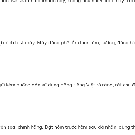
ẳn. KATA làm tốt khoản này, không như nhiều loại máy trôi 
ạng 2 + Chườm nóng + Âm thanh “Núi non mùa xuân”.
+Chườm nóng.
 túi khí dạng 4 + Chườm nóng + Âm thanh “Nước thanh xuôi th
trợ mình test máy. Máy dùng phê lắm luôn, êm, sướng, đúng h
i kèm hướng dẫn sử dụng bằng tiếng Việt rõ ràng, rất chu đá
n seal chính hãng. Đặt hôm trước hôm sau đã nhận, dùng thử
assage đáp ứng mọi nhu cầu