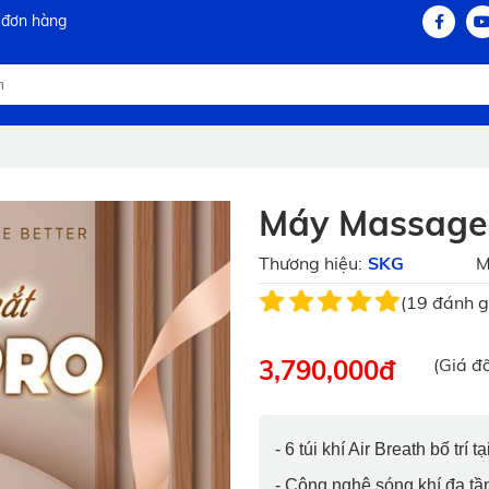
 đơn hàng
Máy Massage
Thương hiệu:
SKG
M
(19 đánh g
3,790,000
đ
(Giá đ
- 6 túi khí Air Breath bố trí 
- Công nghệ sóng khí đa t