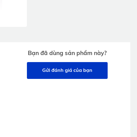
01 x Cáp sạc
Đóng gói
Type-C
01 x Sách
hướng dẫn sử
dụng
Bạn đã dùng sản phẩm này?
g ổn định
 nâng cao
Gửi đánh giá của bạn