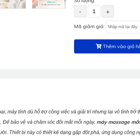
Số lượng:
-
+
Mã giảm giá:
Thêm vào giỏ h
i, máy tính dù hỗ trợ công việc và giải trí nhưng lại vô tình trở 
máy massage mắt
ực. Để bảo vệ và chăm sóc đôi mắt mỗi ngày
,
ười. Thiết bị này có thiết kế dạng gập đột phá, ứng dụng công 