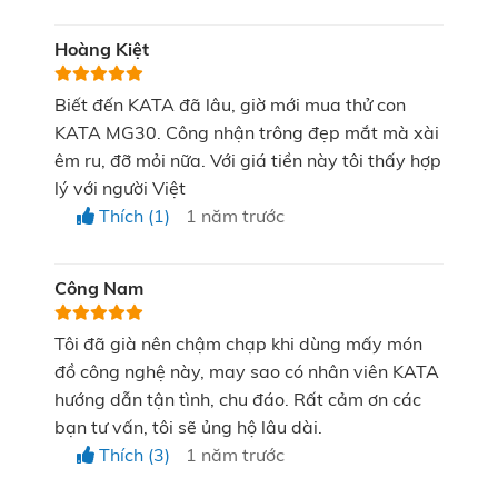
Hoàng Kiệt
Bên cạnh đó, MG30 còn được trang bị cảm biến áp
Biết đến KATA đã lâu, giờ mới mua thử con
tại đây
suất (tìm hiểu chi tiết cảm biến áp suất
), cho
KATA MG30. Công nhận trông đẹp mắt mà xài
phép tự động điều chỉnh cường độ thông minh.
êm ru, đỡ mỏi nữa. Với giá tiền này tôi thấy hợp
lý với người Việt
Người dùng có thể dễ dàng sử dụng máy MG30 tại
Thích (1)
1 năm trước
nhiều vị trí khác nhau trên cơ thể một cách nhanh
chóng, linh hoạt.
Công Nam
Tôi đã già nên chậm chạp khi dùng mấy món
đồ công nghệ này, may sao có nhân viên KATA
hướng dẫn tận tình, chu đáo. Rất cảm ơn các
bạn tư vấn, tôi sẽ ủng hộ lâu dài.
Thích (3)
1 năm trước