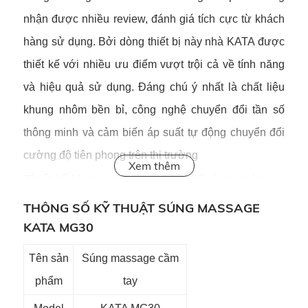
nhận được nhiều review, đánh giá tích cực từ khách
hàng sử dụng. Bởi dòng thiết bị này nhà KATA được
thiết kế với nhiều ưu điểm vượt trội cả về tính năng
và hiệu quả sử dụng. Đáng chú ý nhất là chất liệu
khung nhôm bền bỉ, công nghệ chuyển đổi tần số
thông minh và cảm biến áp suất tự động chuyển đổi
cường độ tiên phong trên thị trường
Thiết kế khung nhôm siêu bền bỉ và an toàn
súng massage KATA
Phần vỏ của
MG30 được tạo
THÔNG SỐ KỸ THUẬT SÚNG MASSAGE
KATA MG30
nên từ hợp kim nhôm - chất liệu tương tự như trên
các mẫu điện thoại cao cấp. Nhờ đó, vỏ máy có khả
Tên sản
Súng massage cầm
năng chống oxy hoá tốt và khả năng kháng mồ hôi
phẩm
tay
tay cũng vô cùng hiệu quả, đặc biệt là dùng sau khi