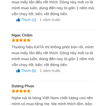
mua mấy lần đều rất thích. Dòng này mới ra là
và vùng cổ vai gáy, giúp giảm đau mỏi, tạo cảm
mình mua luôn, dùng đến nay là gần 1 năm mà
giác thư giãn dễ chịu.
vẫn chạy tốt, bền, rất đáng tiền.
Đầu hình trụ (viên đạn):
Được thiết kế để dùng
Thích (2)
1 năm trước
cho vùng tay, chân quanh đầu gối, giảm cảm giác
nặng nề, đau mỏi và tạo sự thoải mái hơn.
Ngọc Châm
Đầu phẳng:
Phù hợp sử dụng ở những nhóm cơ
Thương hiệu KATA thì không phải bàn rồi, mình
lớn như cơ bụng, cơ ngực, cơ chân và toàn bộ cơ
mua mấy lần đều rất thích. Dòng này mới ra là
thể, giúp cải thiện tình trạng mức mỏi, căng cứng
mình mua luôn, dùng đến nay là gần 1 năm mà
vẫn chạy tốt, bền, rất đáng tiền.
cơ hiệu quả.
Thích (0)
1 năm trước
Dương Phan
Nghe nói là hàng Việt Nam chất lượng cao nên
mình có mua tặng mẹ. Mẹ mình thích lắm, bảo