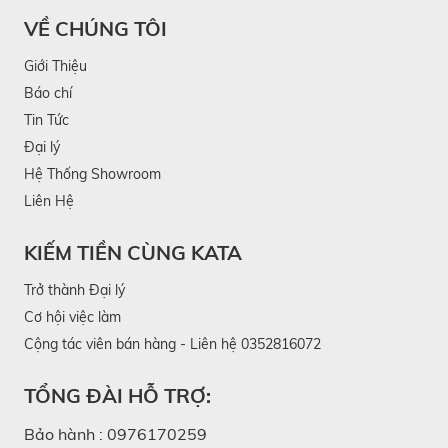
VỀ CHÚNG TÔI
Giới Thiệu
Báo chí
Tin Tức
Đại lý
Hệ Thống Showroom
Liên Hệ
Hướng dẫn sử dụng súng massage
KIẾM TIỀN CÙNG KATA
Trở thành Đại lý
KATA MG30
Cơ hội việc làm
Vui lòng đọc kỹ sách hướng dẫn sử dụng súng
Cộng tác viên bán hàng - Liên hệ 0352816072
massage KATA MG30 trước khi khởi động máy. Sau
TỔNG ĐÀI HỖ TRỢ:
đây là hướng dẫn cơ bản làm quen với thiết bị:
Bảo hành :
0976170259
Đèn cảnh báo