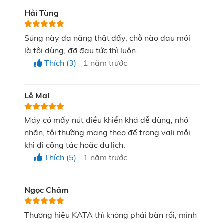
Hải Tùng
Thiết kế 04 đầu massage, tác động chuyên biệt
Súng này đa năng thật đấy, chỗ nào đau mỏi
tới từng vùng trên cơ thể
là tôi dùng, đỡ đau tức thì luôn.
Thích (3)
1 năm trước
Trên cơ thể, không chỉ có vùng cơ ở bắp tay, bắp
chân cần được massage, thư giãn mà còn có rất
Lê Mai
nhiều vị trí khác nữa. Hiểu được điều này, nhà KATA
đã trang bị cho MG30 với 4 đầu massage thay thế,
Máy có mấy nút điều khiển khá dễ dùng, nhỏ
giúp tác động chuyên biệt tới từng vùng để mang đến
nhắn, tôi thường mang theo để trong vali mỗi
khi đi công tác hoặc du lịch.
hiệu quả tối ưu nhất:
Thích (5)
1 năm trước
Đầu hình cầu:
Có tác dụng rung xoa bóp,
massage ở hầu hết các khu vực đau mỏi, khó
Ngọc Châm
chịu.
Đầu chữ U:
Phù hợp sử dụng cho 2 bên cột sống
Thương hiệu KATA thì không phải bàn rồi, mình