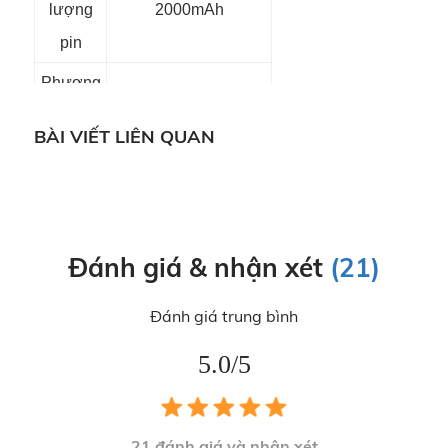
lượng
2000mAh
pin
Phương
Type-C
thức sạc
BÀI VIẾT LIÊN QUAN
Công
suất đầu
10W
vào định
mức
Đánh giá & nhận xét
(21)
Điện áp
Đánh giá trung bình
đầu vào
5V
5.0/5
định
mức
Kích
21
đánh giá và nhận xét