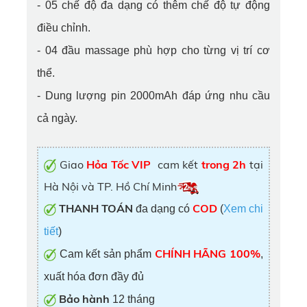
- 05 chế độ đa dạng có thêm chế độ tự động
điều chỉnh.
- 04 đầu massage phù hợp cho từng vị trí cơ
thể.
- Dung lượng pin 2000mAh đáp ứng nhu cầu
cả ngày.
Giao
Hỏa Tốc VIP
cam kết
trong 2h
tại
Hà Nội và TP. Hồ Chí Minh
THANH TOÁN
COD
đa dạng có
(
Xem chi
tiết
)
CHÍNH HÃNG 100%
Cam kết sản phẩm
,
xuất hóa đơn đầy đủ
Bảo hành
12 tháng