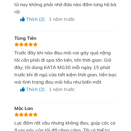
từ nay không phải nhờ đứa nào đấm lưng hộ bà
rồi
Thích (2)
1 năm trước
Cài đặt 05 chế độ massage tiện lợi và phù hợp
Tùng Tiến
nhiều nhu cầu sử dụng
Súng massage KATA MG30 có cường độ rung dao
Trước đây khi nào đau mỏi vai gáy quá nặng
tôi cần phải đi spa tốn tiền, tốn thời gian. Giờ
động trong khoảng 1000 - 3200 vòng/phút cùng 5
đây, tôi dùng KATA MG30 mỗi ngày 15 phút
mức lựa chọn chế độ massage và chế độ AI tự động
trước khi đi ngủ vừa tiết kiệm thời gian, tiền bạc
điều chỉnh linh hoạt như sau:
mà tình trạng đau mỏi hầu như biến mất
Thích (2)
1 năm trước
Chế độ 1:
"Chạm" và massage vùng cơ bắp đau
mỏi với cường độ 1000 vòng/phút.
Mộc Lan
Chế độ 2:
Giúp giãn cơ hiệu quả và nhanh chóng
xoa dịu cơn, mệt mỏi với cường độ 2600
Lực đấm rất sâu nhưng không đau, giúp các cơ
vòng/phút.
ở vai gáy của tôi đỡ căng cứng. Tôi có thể tự