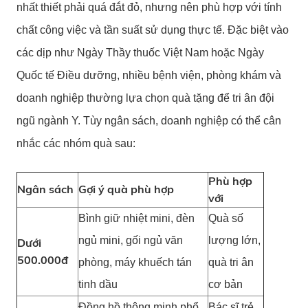
nhất thiết phải quá đắt đỏ, nhưng nên phù hợp với tính
chất công việc và tần suất sử dụng thực tế. Đặc biệt vào
các dịp như Ngày Thầy thuốc Việt Nam hoặc Ngày
Quốc tế Điều dưỡng, nhiều bệnh viện, phòng khám và
doanh nghiệp thường lựa chọn quà tặng để tri ân đội
ngũ ngành Y.
Tùy ngân sách, doanh nghiệp có thể cân
nhắc các nhóm quà sau:
Phù hợp
Ngân sách
Gợi ý quà phù hợp
với
Bình giữ nhiệt mini, đèn
Quà số
ngủ mini, gối ngủ văn
lượng lớn,
Dưới
500.000đ
phòng, máy khuếch tán
quà tri ân
tinh dầu
cơ bản
Đồng hồ thông minh phổ
Bác sĩ trẻ,