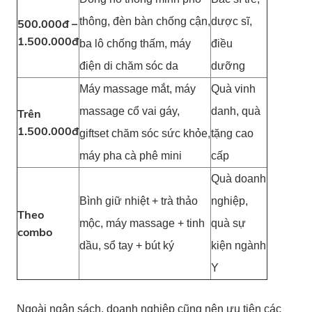
thông, đèn bàn chống cận,
dược sĩ,
500.000đ –
1.500.000đ
ba lô chống thấm, máy
điều
điện di chăm sóc da
dưỡng
Máy massage mắt, máy
Quà vinh
massage cổ vai gáy,
danh, quà
Trên
1.500.000đ
giftset chăm sóc sức khỏe,
tặng cao
máy pha cà phê mini
cấp
Quà doanh
Bình giữ nhiệt + trà thảo
nghiệp,
Theo
mộc, máy massage + tinh
quà sự
combo
dầu, sổ tay + bút ký
kiện ngành
Y
Ngoài ngân sách, doanh nghiệp cũng nên ưu tiên các