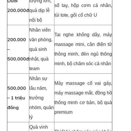
Dưới
lượng lớn,
sổ tay, hộp cơm cá nhân,
200.000đ
quà dịp lễ
túi tote, gối cổ chữ U
nội bộ
Nhân viên
Tai nghe không dây, máy
200.000
văn phòng,
massage mini, cân điện tử
–
quà sinh
thông minh, đèn ngủ thông
500.000đ
nhật, quà
minh, bộ chăm sóc cá nhân
team
Nhân sự
Máy massage cổ vai gáy,
500.000
lâu năm,
máy massage mắt, đồng hồ
– 1 triệu
trưởng
thông minh cơ bản, bộ quà
đồng
nhóm, quản
premium
lý
Quà vinh