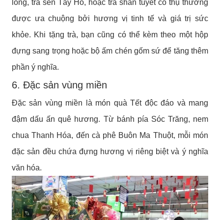
long, trà sen Tây Hồ, hoặc trà shan tuyết cổ thụ thường
được ưa chuộng bởi hương vị tinh tế và giá trị sức
khỏe. Khi tặng trà, bạn cũng có thể kèm theo một hộp
đựng sang trọng hoặc bộ ấm chén gốm sứ để tăng thêm
phần ý nghĩa.
6. Đặc sản vùng miền
Đặc sản vùng miền là món quà Tết độc đáo và mang
đậm dấu ấn quê hương. Từ bánh pía Sóc Trăng, nem
chua Thanh Hóa, đến cà phê Buôn Ma Thuột, mỗi món
đặc sản đều chứa đựng hương vị riêng biệt và ý nghĩa
văn hóa.