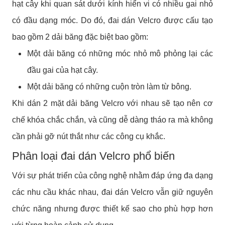
Cụm từ Velcro kết hợp từ 2 chữ Velvet (vải nhung) và
Crochet (cái móc). Ý tưởng phát minh ra đai dán Velcro,
hay còn được biết đến là băng dính gai, chính từ những
hạt cây khi quan sát dưới kính hiển vi có nhiều gai nhỏ
có đầu dạng móc. Do đó, đai dán Velcro được cấu tạo
bao gồm 2 dải băng đặc biệt bao gồm:
Một dải băng có những móc nhỏ mô phỏng lại các
đầu gai của hạt cây.
Một dải băng có những cuộn tròn làm từ bông.