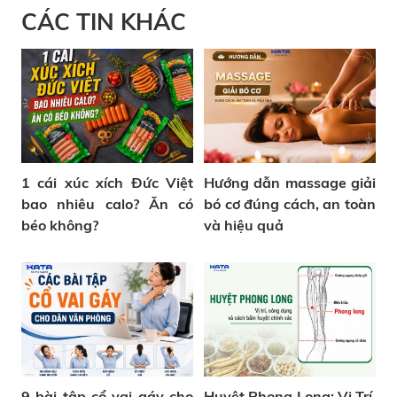
CÁC TIN KHÁC
1 cái xúc xích Đức Việt
Hướng dẫn massage giải
bao nhiêu calo? Ăn có
bó cơ đúng cách, an toàn
béo không?
và hiệu quả
9 bài tập cổ vai gáy cho
Huyệt Phong Long: Vị Trí,