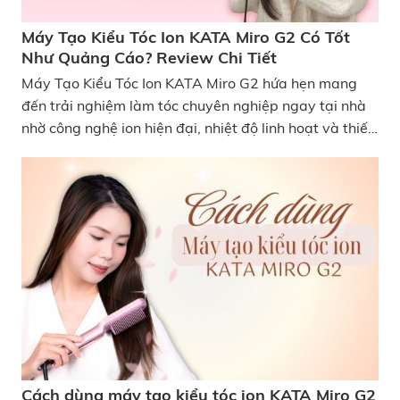
Máy Tạo Kiểu Tóc Ion KATA Miro G2 Có Tốt
Như Quảng Cáo? Review Chi Tiết
Máy Tạo Kiểu Tóc Ion KATA Miro G2 hứa hẹn mang
đến trải nghiệm làm tóc chuyên nghiệp ngay tại nhà
nhờ công nghệ ion hiện đại, nhiệt độ linh hoạt và thiết
kế tiện dụng. Liệu sản phẩm có thực sự tốt như quảng
cáo? Bài viết dưới đây review máy tạo kiểu tóc ion
Miro G2 chi tiết về hiệu quả tạo kiểu, độ bền, tiện ích
và trải nghiệm thực tế khi sử dụng để giúp người dùng
đưa ra quyết định mua sắm thông minh nhé! Máy Tạo
Kiểu Tóc Ion KATA Miro G2 Có Tốt Như Quảng Cáo?
Review Chi Tiết
Cách dùng máy tạo kiểu tóc ion KATA Miro G2