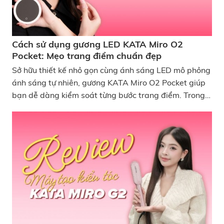
Cách sử dụng gương LED KATA Miro O2
Pocket: Mẹo trang điểm chuẩn đẹp
Sở hữu thiết kế nhỏ gọn cùng ánh sáng LED mô phỏng
ánh sáng tự nhiên, gương KATA Miro O2 Pocket giúp
bạn dễ dàng kiểm soát từng bước trang điểm. Trong
bài viết này, KATA sẽ hướng dẫn cách sử dụng gương
LED KATA Miro O2 Pocket kèm theo những mẹo trang
điểm chuẩn đẹp ngay tại nhà nhé! Cách sử dụng
gương LED KATA Miro O2 Pocket