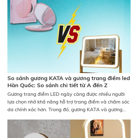
chỉ giúp trang điểm chính xác hơn mà còn tạo cảm
hứng mỗi ngày. Tuy nhiên, giữa vô vàn cửa hàng và
mẫu mã trên thị trường, không phải ai cũng biết mua
gương trang điểm có đèn LED ở đâu tại TP. Hồ Chí
Minh để đảm bảo độ bền và ánh sáng chuẩn. Trong
bài viết dưới đây, chúng tôi sẽ tổng hợp Top 6 địa chỉ
bán gương trang điểm có đèn LED tại TP. Hồ Chí Minh
uy tín, được nhiều người tin tưởng lựa chọn. Nên mua
gương trang điểm để bàn ở đâu TP. Hồ Chí Minh
So sánh gương KATA và gương trang điểm led
Hàn Quốc: So sánh chi tiết từ A đến Z
Gương trang điểm LED ngày càng được nhiều người
lựa chọn nhờ khả năng hỗ trợ trang điểm và chăm sóc
da chính xác hơn. Trong đó, gương KATA và gương
trang điểm LED Hàn Quốc là hai dòng sản phẩm được
quan tâm nhiều trên thị trường hiện nay. Vậy hai loại
gương này khác nhau ở những điểm nào? Trong bài