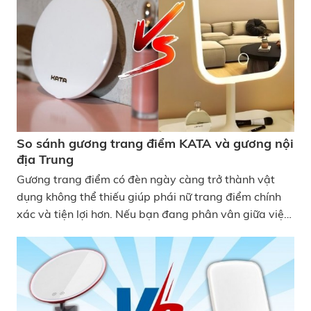
viết dưới đây, KATA Tech sẽ cùng bạn so sánh gương
KATA và gương trang điểm LED Hàn Quốc, giúp bạn
dễ dàng lựa chọn sản phẩm phù hợp với nhu cầu sử
dụng nhé! So sánh gương KATA và gương trang điểm
led Hàn Quốc
So sánh gương trang điểm KATA và gương nội
địa Trung
Gương trang điểm có đèn ngày càng trở thành vật
dụng không thể thiếu giúp phái nữ trang điểm chính
xác và tiện lợi hơn. Nếu bạn đang phân vân giữa việc
chọn gương KATA hay các mẫu gương nội địa Trung,
bài viết này sẽ so sánh gương trang điểm KATA và
gương nội địa Trung chi tiết từ thiết kế, chất lượng ánh
sáng, tính năng đến giá bán, giúp bạn dễ dàng tìm ra
gương trang điểm tốt phù hợp với nhu cầu của mình