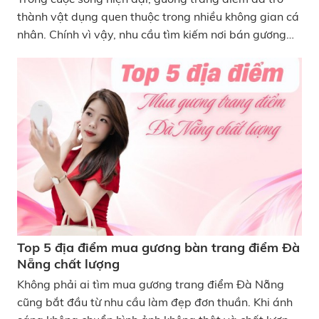
thành vật dụng quen thuộc trong nhiều không gian cá
nhân. Chính vì vậy, nhu cầu tìm kiếm nơi bán gương
trang điểm Hải Phòng ngày càng được quan tâm, đặc
biệt với những ai chú trọng sự chỉn chu khi làm đẹp.
Tuy nhiên, việc lựa chọn nơi mua uy tín vẫn là điều
khiến không ít người băn khoăn. Bài viết dưới đây,
KATA sẽ dẫn bạn đi qua những địa chỉ đáng tin cậy
cùng các kinh nghiệm chọn mua và dòng gương hiện
đại đang được ưa chuộng, giúp bạn đưa ra quyết định
đúng đắn nhất. 5 địa điểm bán gương trang điểm Hải
Phòng uy tín
Top 5 địa điểm mua gương bàn trang điểm Đà
Nẵng chất lượng
Không phải ai tìm mua gương trang điểm Đà Nẵng
cũng bắt đầu từ nhu cầu làm đẹp đơn thuần. Khi ánh