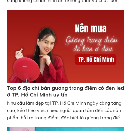
sáng không chuẩn hình ảnh không thật và chất lượng
không đảm bảo mọi nỗ lực chăm chút đều trở nên vô
nghĩa. Đó là lý do ngày càng nhiều người nghiêm túc
tìm hiểu nơi mua gương bàn trang điểm Đà Nẵng uy
tín thay vì chọn mua theo cảm tính. Bài viết sau đây
hãy cùng KATA tìm hiểu những địa chỉ mua gương
trang điểm Đà Nẵng uy tín nhất nhé! Top 5 địa điểm
mua gương trang điểm Đà Nẵng chất lượng
Top 6 địa chỉ bán gương trang điểm có đèn led
ở TP. Hồ Chí Minh uy tín
Nhu cầu làm đẹp tại TP. Hồ Chí Minh ngày càng tăng
cao, kéo theo việc nhiều người quan tâm đến các sản
phẩm hỗ trợ trang điểm, đặc biệt là gương trang điểm
để bàn có đèn LED. Một chiếc gương chất lượng không