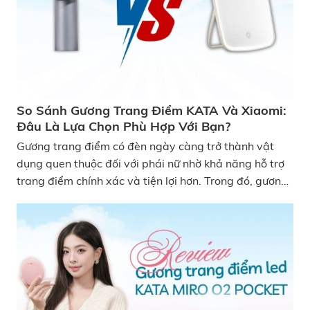
nhé! So sánh gương trang điểm KATA và gương nội
địa Trung
So Sánh Gương Trang Điểm KATA Và Xiaomi:
Đâu Là Lựa Chọn Phù Hợp Với Bạn?
Gương trang điểm có đèn ngày càng trở thành vật
dụng quen thuộc đối với phái nữ nhờ khả năng hỗ trợ
trang điểm chính xác và tiện lợi hơn. Trong đó, gương
trang điểm KATA và Xiaomi là hai thương hiệu được
nhiều người quan tâm. Vậy hai dòng gương này có gì
khác nhau và đâu là lựa chọn phù hợp với nhu cầu của
bạn? Hãy cùng KATA so sánh gương trang điểm
KATA và Xiaomi nhé! So Sánh Gương Trang Điểm
KATA Và Xiaomi