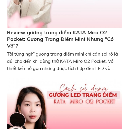
Review gương trang điểm KATA Miro O2
Pocket: Gương Trang Điểm Mini Nhưng “Có
Võ”?
Tôi từng nghĩ gương trang điểm mini chỉ cần soi rõ là
đủ, cho đến khi dùng thử KATA Miro O2 Pocket. Với
thiết kế nhỏ gọn nhưng được tích hợp đèn LED và
nhiều tính năng tiện lợi, chiếc gương này nhanh chóng
trở thành “vật bất ly thân” trong túi của tôi. Vậy
gương trang điểm KATA Miro O2 Pocket có thực sự
đáng mua hay chỉ là một sản phẩm được thổi phồng?
Tôi sẽ chia sẻ cảm nhận thực tế ngay trong bài review
KATA Miro O2 Pocket nhé! Review gương trang điểm
KATA Miro O2 Pocket