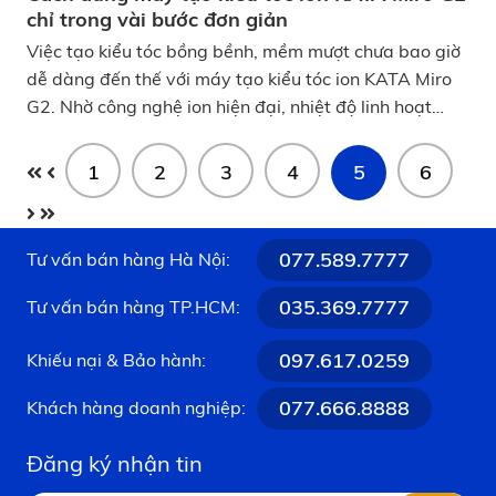
chỉ trong vài bước đơn giản
Việc tạo kiểu tóc bồng bềnh, mềm mượt chưa bao giờ
dễ dàng đến thế với máy tạo kiểu tóc ion KATA Miro
G2. Nhờ công nghệ ion hiện đại, nhiệt độ linh hoạt
cùng thiết kế tiện lợi, bạn có thể tự tin làm chủ mọi
kiểu tóc ngay tại nhà. Trong bài viết này, chúng tôi sẽ
1
2
3
4
5
6
hướng dẫn bạn cách sử dụng KATA Miro G2 chỉ trong
vài bước đơn giản, giúp mái tóc luôn mềm mượt, bóng
khỏe và hoàn hảo như vừa ra salon. Cách dùng máy
077.589.7777
Tư vấn bán hàng Hà Nội:
tạo kiểu tóc ion KATA Miro G2 chỉ trong vài bước đơn
giản
035.369.7777
Tư vấn bán hàng TP.HCM:
097.617.0259
Khiếu nại & Bảo hành:
077.666.8888
Khách hàng doanh nghiệp:
Đăng ký nhận tin