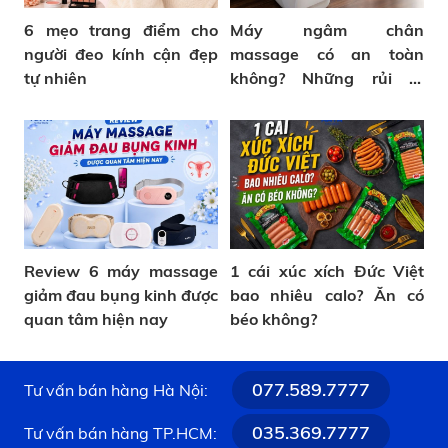
6 mẹo trang điểm cho
Máy ngâm chân
người đeo kính cận đẹp
massage có an toàn
tự nhiên
không? Những rủi ro
thường gặp
Review 6 máy massage
1 cái xúc xích Đức Việt
giảm đau bụng kinh được
bao nhiêu calo? Ăn có
quan tâm hiện nay
béo không?
077.589.7777
Tư vấn bán hàng Hà Nội:
035.369.7777
Tư vấn bán hàng TP.HCM: