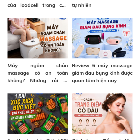
của loadcell trong cân
tự nhiên
sức khỏe
Máy ngâm chân
Review 6 máy massage
massage có an toàn
giảm đau bụng kinh được
không? Những rủi ro
quan tâm hiện nay
thường gặp