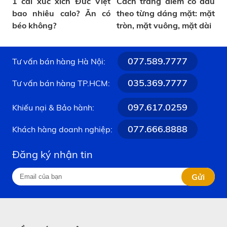
1 cái xúc xích Đức Việt
Cách trang điểm cô dâu
bao nhiêu calo? Ăn có
theo từng dáng mặt: mặt
béo không?
tròn, mặt vuông, mặt dài
077.589.7777
Tư vấn bán hàng Hà Nội:
035.369.7777
Tư vấn bán hàng TP.HCM:
097.617.0259
Khiếu nại & Bảo hành:
077.666.8888
Khách hàng doanh nghiệp:
Đăng ký nhận tin
Gửi