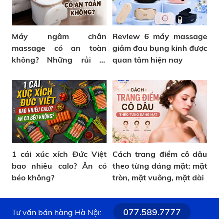
Máy ngâm chân
Review 6 máy massage
massage có an toàn
giảm đau bụng kinh được
không? Những rủi ro
quan tâm hiện nay
thường gặp
1 cái xúc xích Đức Việt
Cách trang điểm cô dâu
bao nhiêu calo? Ăn có
theo từng dáng mặt: mặt
béo không?
tròn, mặt vuông, mặt dài
077.589.7777
Tư vấn bán hàng Hà Nội: