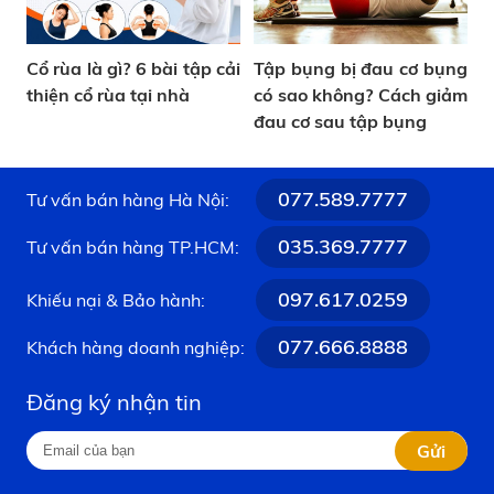
Cổ rùa là gì? 6 bài tập cải
Tập bụng bị đau cơ bụng
thiện cổ rùa tại nhà
có sao không? Cách giảm
đau cơ sau tập bụng
077.589.7777
Tư vấn bán hàng Hà Nội:
035.369.7777
Tư vấn bán hàng TP.HCM:
097.617.0259
Khiếu nại & Bảo hành:
077.666.8888
Khách hàng doanh nghiệp:
Đăng ký nhận tin
Gửi