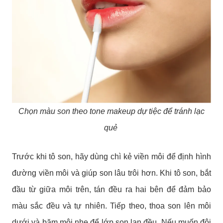
Chọn màu son theo tone makeup dự tiệc để tránh lạc
quẻ
Trước khi tô son, hãy dùng chì kẻ viền môi để định hình
đường viền môi và giúp son lâu trôi hơn. Khi tô son, bắt
đầu từ giữa môi trên, tán đều ra hai bên để đảm bảo
màu sắc đều và tự nhiên. Tiếp theo, thoa son lên môi
dưới và bặm môi nhẹ để lớp son lan đều. Nếu muốn đôi