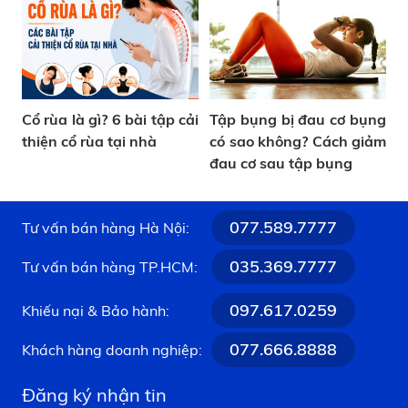
Cổ rùa là gì? 6 bài tập cải
Tập bụng bị đau cơ bụng
thiện cổ rùa tại nhà
có sao không? Cách giảm
đau cơ sau tập bụng
077.589.7777
Tư vấn bán hàng Hà Nội:
035.369.7777
Tư vấn bán hàng TP.HCM:
097.617.0259
Khiếu nại & Bảo hành:
077.666.8888
Khách hàng doanh nghiệp:
Đăng ký nhận tin