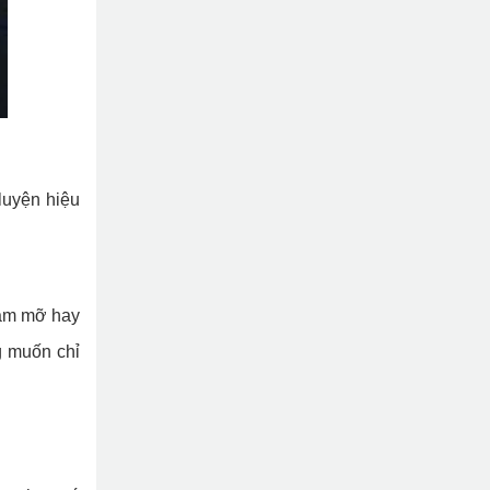
luyện hiệu
iảm mỡ hay
g muốn chỉ