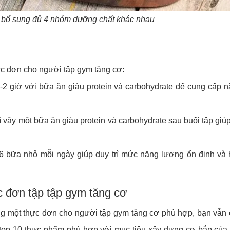
n bổ sung đủ 4 nhóm dưỡng chất khác nhau
ực đơn cho người tập gym tăng cơ:
-2 giờ với bữa ăn giàu protein và carbohydrate để cung cấp 
 vậy một bữa ăn giàu protein và carbohydrate sau buổi tập giúp
 bữa nhỏ mỗi ngày giúp duy trì mức năng lượng ổn định và 
c đơn tập tập gym tăng cơ
g một thực đơn cho người tập gym tăng cơ phù hợp, bạn vẫn c
 top 10 thực phẩm phù hợp với mục tiêu xây dựng cơ bắp của