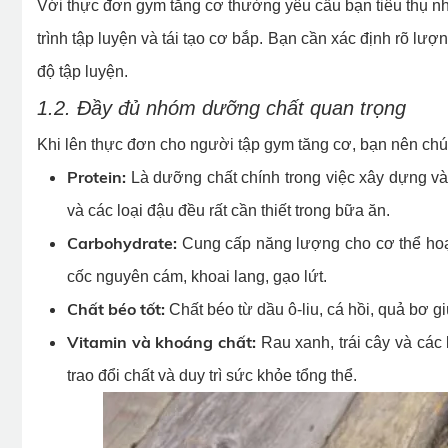
Với thực đơn gym tăng cơ thường yêu cầu bạn tiêu thụ n
trình tập luyện và tái tạo cơ bắp. Bạn cần xác định rõ l
độ tập luyện.
1.2. Đầy đủ nhóm dưỡng chất quan trọng
Khi lên thực đơn cho người tập gym tăng cơ, bạn nên ch
Protein:
Là dưỡng chất chính trong việc xây dựng và 
và các loại đậu đều rất cần thiết trong bữa ăn.
Carbohydrate:
Cung cấp năng lượng cho cơ thể hoạt
cốc nguyên cám, khoai lang, gạo lứt.
Chất béo tốt:
Chất béo từ dầu ô-liu, cá hồi, quả bơ g
Vitamin và khoáng chất:
Rau xanh, trái cây và các 
trao đổi chất và duy trì sức khỏe tổng thể.