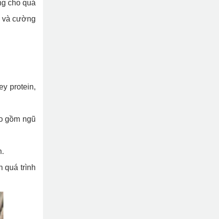
ng cho quá
ng và cường
ey protein,
ao gồm ngũ
n.
n quá trình