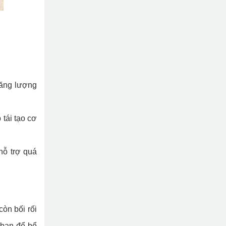
năng lượng
 tái tạo cơ
hỗ trợ quá
òn bối rối
 bạn để bổ