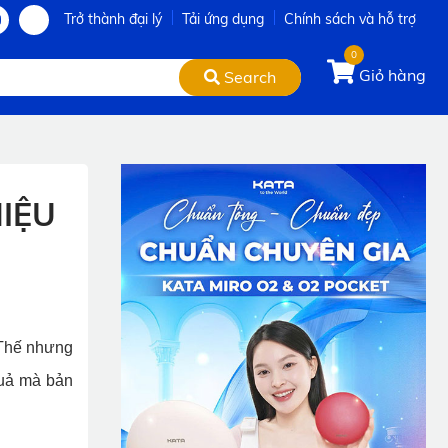
Trở thành đại lý
Tải ứng dụng
Chính sách và hỗ trợ
0
Giỏ hàng
Search
IỆU
 Thế nhưng
quả mà bản