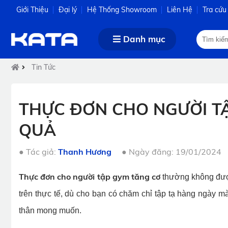
Giới Thiệu
Đại lý
Hệ Thống Showroom
Liên Hệ
Tra cứu
Danh mục
Tin Tức
THỰC ĐƠN CHO NGƯỜI TẬ
QUẢ
●
Tác giả:
Thanh Hương
●
Ngày đăng: 19/01/2024
Thực đơn cho người tập gym tăng cơ
thường không được
trên thực tế, dù cho bạn có chăm chỉ tập tạ hàng ngày 
thân mong muốn.