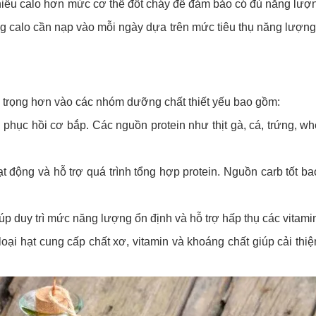
hiều calo hơn mức cơ thể đốt cháy để đảm bảo có đủ năng lượ
ượng calo cần nạp vào mỗi ngày dựa trên mức tiêu thụ năng lượ
ú trọng hơn vào các nhóm dưỡng chất thiết yếu bao gồm:
phục hồi cơ bắp. Các nguồn protein như thịt gà, cá, trứng, wh
 động và hỗ trợ quá trình tổng hợp protein. Nguồn carb tốt b
iúp duy trì mức năng lượng ổn định và hỗ trợ hấp thụ các vitami
loại hạt cung cấp chất xơ, vitamin và khoáng chất giúp cải thiệ